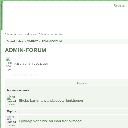
Register
View unanswered posts
|
View active topics
Board index
»
ÖVRIGT
»
ADMIN-FORUM
ADMIN-FORUM
Page
3
of
8
[ 396 topics ]
ADMIN-FORUM
Topics
Announcements
Skola: Lär er använda quote-funktionen
Topics
Ljudbojen är äldre än man tror. Vintage?