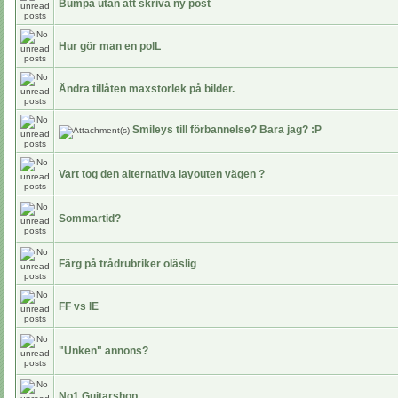
Bumpa utan att skriva ny post
Hur gör man en polL
Ändra tillåten maxstorlek på bilder.
Smileys till förbannelse? Bara jag? :P
Vart tog den alternativa layouten vägen ?
Sommartid?
Färg på trådrubriker oläslig
FF vs IE
"Unken" annons?
No1 Guitarshop