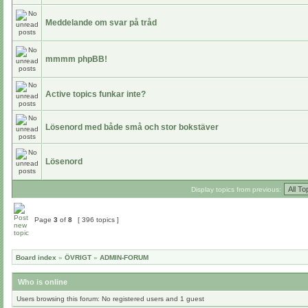
Meddelande om svar på tråd
mmmm phpBB!
Active topics funkar inte?
Lösenord med både små och stor bokstäver
Lösenord
Display topics from previous:
Page
3
of
8
[ 396 topics ]
Board index
»
ÖVRIGT
»
ADMIN-FORUM
Who is online
Users browsing this forum: No registered users and 1 guest