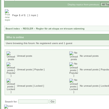
Display topics from previous:
Page
1
of
1
[ 1 topic ]
Board index
»
REGLER
»
Regler för att skapa en trivsam stämning
Who is online
Users browsing this forum: No registered users and 1 guest
Unread posts
No unread posts
Unread posts [ Popular ]
No unread posts [ Popular
Unread posts [ Locked ]
No unread posts [ Locked
Search for: