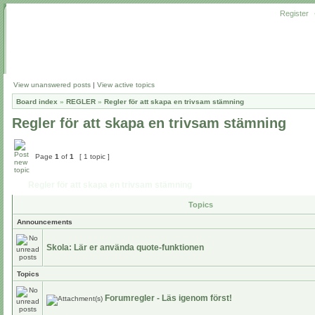
Register
View unanswered posts
|
View active topics
Board index
»
REGLER
»
Regler för att skapa en trivsam stämning
Regler för att skapa en trivsam stämning
Page
1
of
1
[ 1 topic ]
Regler för att skapa en trivsam stämning
Topics
Announcements
Skola: Lär er använda quote-funktionen
Topics
Forumregler - Läs igenom först!