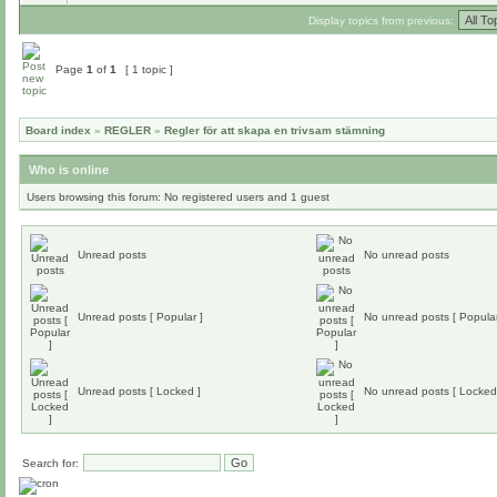
Display topics from previous:
Page
1
of
1
[ 1 topic ]
Board index
»
REGLER
»
Regler för att skapa en trivsam stämning
Who is online
Users browsing this forum: No registered users and 1 guest
Unread posts
No unread posts
Unread posts [ Popular ]
No unread posts [ Popular
Unread posts [ Locked ]
No unread posts [ Locked
Search for: