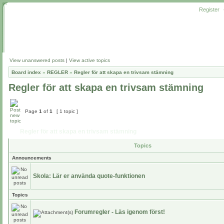
Register
View unanswered posts
|
View active topics
Board index
»
REGLER
»
Regler för att skapa en trivsam stämning
Regler för att skapa en trivsam stämning
Page
1
of
1
[ 1 topic ]
Regler för att skapa en trivsam stämning
Topics
Announcements
Skola: Lär er använda quote-funktionen
Topics
Forumregler - Läs igenom först!