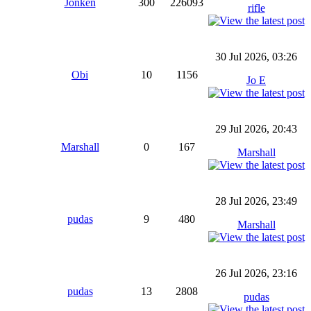
Jonken
300
226093
rifle
30 Jul 2026, 03:26
Obi
10
1156
Jo E
29 Jul 2026, 20:43
Marshall
0
167
Marshall
28 Jul 2026, 23:49
pudas
9
480
Marshall
26 Jul 2026, 23:16
pudas
13
2808
pudas