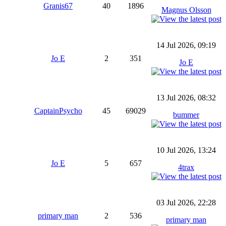
Granis67
40
1896
Magnus Olsson
14 Jul 2026, 09:19
Jo E
2
351
Jo E
13 Jul 2026, 08:32
CaptainPsycho
45
69029
bummer
10 Jul 2026, 13:24
Jo E
5
657
4trax
03 Jul 2026, 22:28
primary man
2
536
primary man