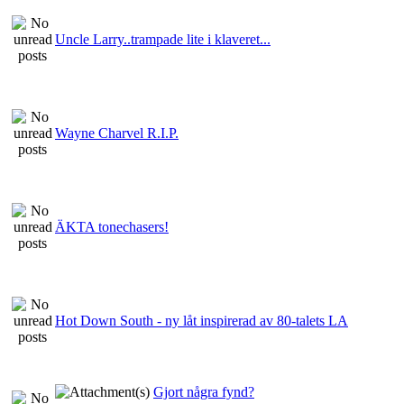
Uncle Larry..trampade lite i klaveret...
Wayne Charvel R.I.P.
ÄKTA tonechasers!
Hot Down South - ny låt inspirerad av 80-talets LA
Gjort några fynd?