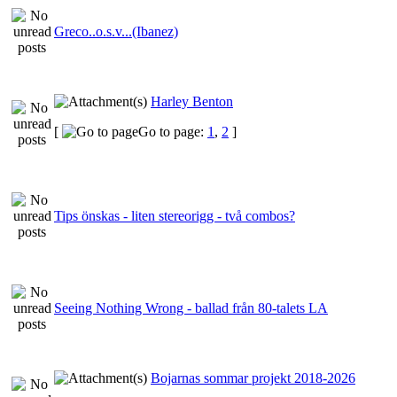
Greco..o.s.v...(Ibanez)
Harley Benton
[
Go to page:
1
,
2
]
Tips önskas - liten stereorigg - två combos?
Seeing Nothing Wrong - ballad från 80-talets LA
Bojarnas sommar projekt 2018-2026