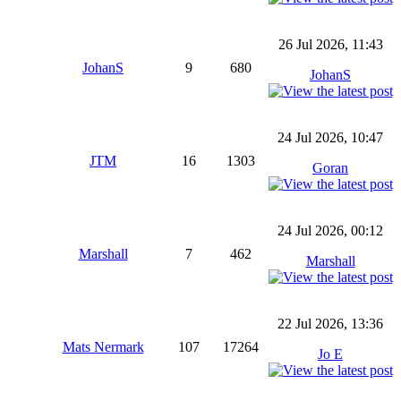
26 Jul 2026, 11:43
JohanS
9
680
JohanS
24 Jul 2026, 10:47
JTM
16
1303
Goran
24 Jul 2026, 00:12
Marshall
7
462
Marshall
22 Jul 2026, 13:36
Mats Nermark
107
17264
Jo E