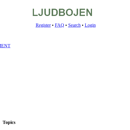
Register
•
FAQ
•
Search
•
Login
MENT
Topics