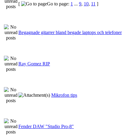
[
Go to page:
1
...
9
,
10
,
11
]
Begagnade gitarrer bland begade laptops och telefoner
Ray Gomez RIP
Mikrofon tips
Fender DAW "Studio Pro-8"