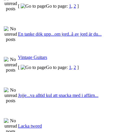
[
Go to page:
1
,
2
]
En tanke dök upp...om jord..å av jord är du...
Vintage Guitars
[
Go to page:
1
,
2
]
Jojje...va alltid kul att snacka med i affärn...
Lacka tweed