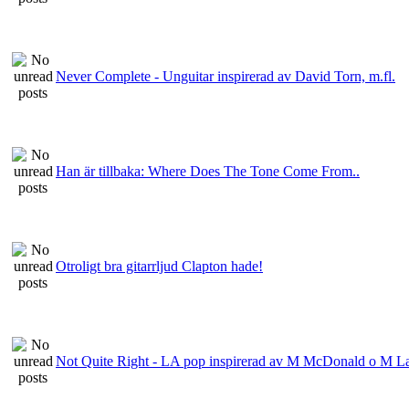
Never Complete - Unguitar inspirerad av David Torn, m.fl.
Han är tillbaka: Where Does The Tone Come From..
Otroligt bra gitarrljud Clapton hade!
Not Quite Right - LA pop inspirerad av M McDonald o M L