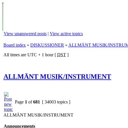
View unanswered posts
|
View active topics
Board index
»
DISKUSSIONER
»
ALLMÄNT MUSIK/INSTRU
All times are UTC + 1 hour [
DST
]
ALLMÄNT MUSIK/INSTRUMENT
Page
1
of
681
[ 34003 topics ]
ALLMÄNT MUSIK/INSTRUMENT
Announcements