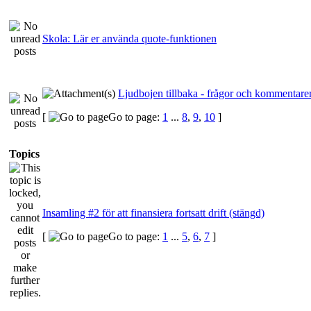
Skola: Lär er använda quote-funktionen
Ljudbojen tillbaka - frågor och kommentarer
[
Go to page:
1
...
8
,
9
,
10
]
Topics
Insamling #2 för att finansiera fortsatt drift (stängd)
[
Go to page:
1
...
5
,
6
,
7
]