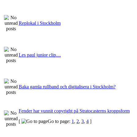
Replokal i Stockholm
Les paul junior clip....
Baka gamla rullband och digitalisera i Stockholm?
Fender har vunnit copyright på Stratocasterns kroppsform
[
Go to page:
1
,
2
,
3
,
4
]