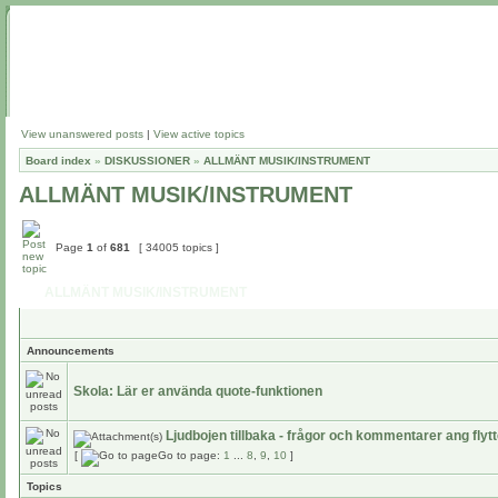
View unanswered posts
|
View active topics
Board index
»
DISKUSSIONER
»
ALLMÄNT MUSIK/INSTRUMENT
ALLMÄNT MUSIK/INSTRUMENT
Page
1
of
681
[ 34005 topics ]
ALLMÄNT MUSIK/INSTRUMENT
Announcements
Skola: Lär er använda quote-funktionen
Ljudbojen tillbaka - frågor och kommentarer ang flyt
[
Go to page:
1
...
8
,
9
,
10
]
Topics