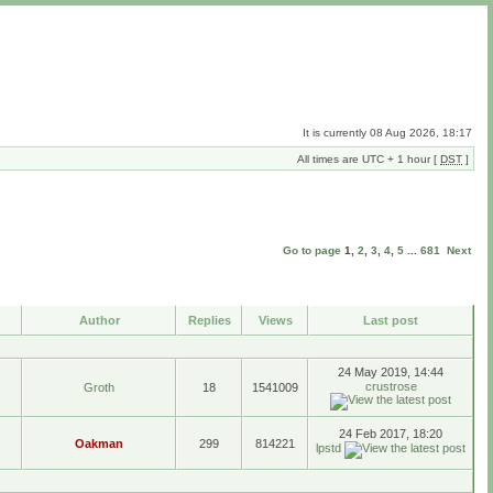
It is currently 08 Aug 2026, 18:17
All times are UTC + 1 hour [
DST
]
Go to page
1
,
2
,
3
,
4
,
5
...
681
Next
Author
Replies
Views
Last post
24 May 2019, 14:44
crustrose
Groth
18
1541009
24 Feb 2017, 18:20
Oakman
299
814221
lpstd