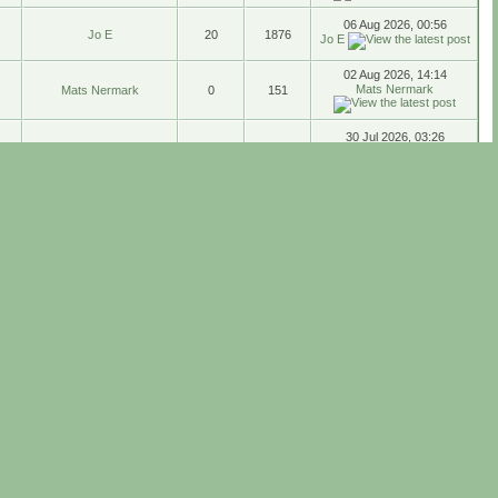
06 Aug 2026, 00:56
Jo E
20
1876
Jo E
02 Aug 2026, 14:14
Mats Nermark
Mats Nermark
0
151
30 Jul 2026, 03:26
Obi
10
1192
Jo E
29 Jul 2026, 20:43
Marshall
Marshall
0
194
28 Jul 2026, 23:49
Marshall
pudas
9
496
26 Jul 2026, 23:16
pudas
pudas
13
2816
26 Jul 2026, 11:43
JohanS
JohanS
9
691
24 Jul 2026, 10:47
Goran
JTM
16
1316
24 Jul 2026, 00:12
Marshall
Marshall
7
469