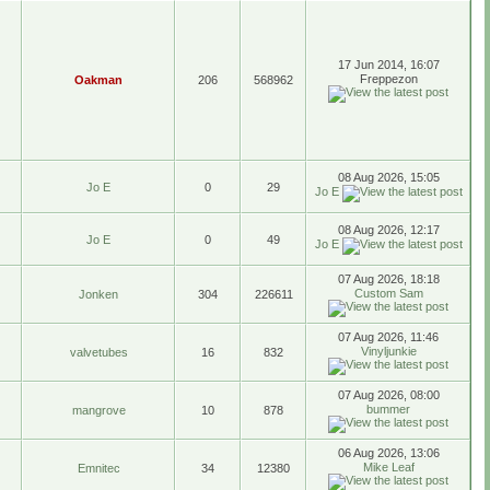
17 Jun 2014, 16:07
Freppezon
Oakman
206
568962
08 Aug 2026, 15:05
Jo E
0
29
Jo E
08 Aug 2026, 12:17
Jo E
0
49
Jo E
07 Aug 2026, 18:18
Custom Sam
Jonken
304
226611
07 Aug 2026, 11:46
Vinyljunkie
valvetubes
16
832
07 Aug 2026, 08:00
bummer
mangrove
10
878
06 Aug 2026, 13:06
Mike Leaf
Emnitec
34
12380