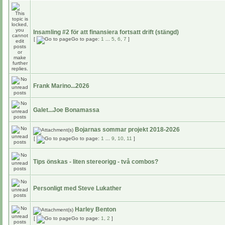
Insamling #2 för att finansiera fortsatt drift (stängd)
[
Go to page:
1
...
5
,
6
,
7
]
Frank Marino...2026
Galet...Joe Bonamassa
Bojarnas sommar projekt 2018-2026
[
Go to page:
1
...
9
,
10
,
11
]
Tips önskas - liten stereorigg - två combos?
Personligt med Steve Lukather
Harley Benton
[
Go to page:
1
,
2
]