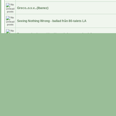
Greco..o.s.v...(Ibanez)
Seeing Nothing Wrong - ballad från 80-talets LA
Begagnade gitarrer bland begade laptops och telefoner
Ray Gomez RIP
Mikrofon tips
Fender DAW "Studio Pro-8"
Replokal i Stockholm
Les paul junior clip....
Baka gamla rullband och digitalisera i Stockholm?