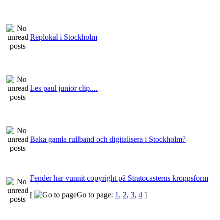
Replokal i Stockholm
Les paul junior clip....
Baka gamla rullband och digitalisera i Stockholm?
Fender har vunnit copyright på Stratocasterns kroppsform
[
Go to page:
1
,
2
,
3
,
4
]