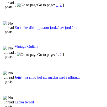
[
Go to page:
1
,
2
]
En tanke dök upp...om jord..å av jord är du...
Vintage Guitars
[
Go to page:
1
,
2
]
Jojje...va alltid kul att snacka med i affärn...
Lacka tweed