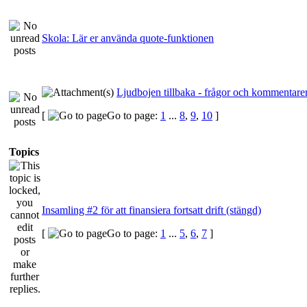
Skola: Lär er använda quote-funktionen
Ljudbojen tillbaka - frågor och kommentarer
[
Go to page:
1
...
8
,
9
,
10
]
Topics
Insamling #2 för att finansiera fortsatt drift (stängd)
[
Go to page:
1
...
5
,
6
,
7
]