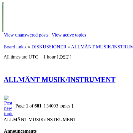
View unanswered posts
|
View active topics
Board index
»
DISKUSSIONER
»
ALLMÄNT MUSIK/INSTRU
All times are UTC + 1 hour [
DST
]
ALLMÄNT MUSIK/INSTRUMENT
Page
1
of
681
[ 34003 topics ]
ALLMÄNT MUSIK/INSTRUMENT
Announcements