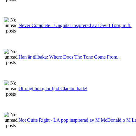
Never Complete - Unguitar inspirerad av David Torn, m.fl.
Han är tillbaka: Where Does The Tone Come From..
Otroligt bra gitarrljud Clapton hade!
Not Quite Right - LA pop inspirerad av M McDonald o M L