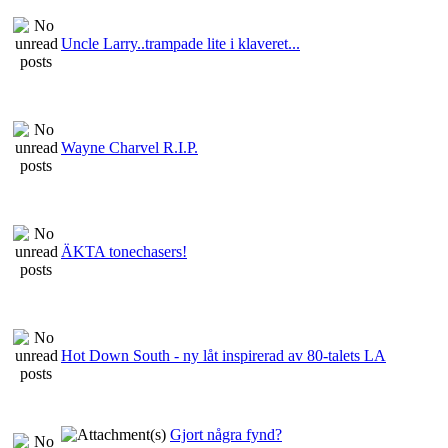
Uncle Larry..trampade lite i klaveret...
Wayne Charvel R.I.P.
ÄKTA tonechasers!
Hot Down South - ny låt inspirerad av 80-talets LA
Gjort några fynd?