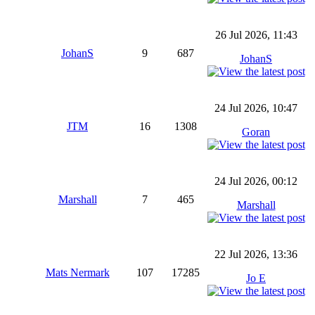
26 Jul 2026, 11:43
JohanS
9
687
JohanS
24 Jul 2026, 10:47
JTM
16
1308
Goran
24 Jul 2026, 00:12
Marshall
7
465
Marshall
22 Jul 2026, 13:36
Mats Nermark
107
17285
Jo E