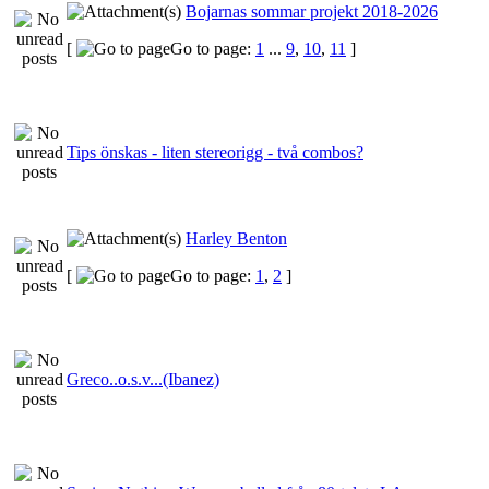
Bojarnas sommar projekt 2018-2026
[
Go to page:
1
...
9
,
10
,
11
]
Tips önskas - liten stereorigg - två combos?
Harley Benton
[
Go to page:
1
,
2
]
Greco..o.s.v...(Ibanez)