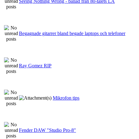
Seeing Nothing Wrong - ballad från 80-talets LA
Begagnade gitarrer bland begade laptops och telefoner
Ray Gomez RIP
Mikrofon tips
Fender DAW "Studio Pro-8"