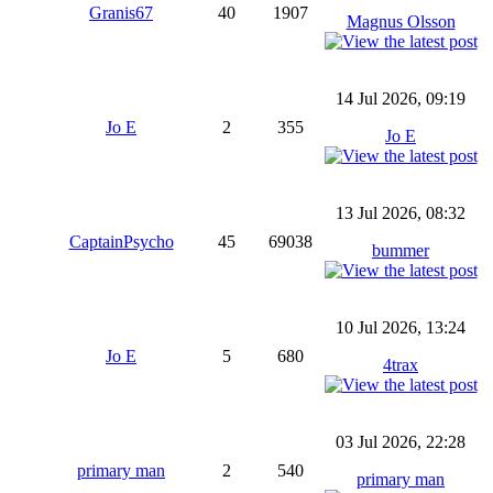
Granis67
40
1907
Magnus Olsson
14 Jul 2026, 09:19
Jo E
2
355
Jo E
13 Jul 2026, 08:32
CaptainPsycho
45
69038
bummer
10 Jul 2026, 13:24
Jo E
5
680
4trax
03 Jul 2026, 22:28
primary man
2
540
primary man