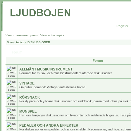
Register
View unanswered posts
|
View active topics
Board index
»
DISKUSSIONER
Forum
Forum
ALLMÄNT MUSIK/INSTRUMENT
Forumet för musik- och musikinstrumentsrelaterade diskussioner
VINTAGE
On public demand: Vintage-fantasternas hörna!
RÖRSNACK
För djupare och ytligare diskussioner om elektronik, gärna med fokus på elektr
MUNSPEL
Här förs lämpligen diskussioner om trynorglar och relaterade tingestar. Tuta på
PEDALER OCH ANDRA EFFEKTER
För diskussioner om pedaler och andra effekter. Recensioner, råd, tips, scheman