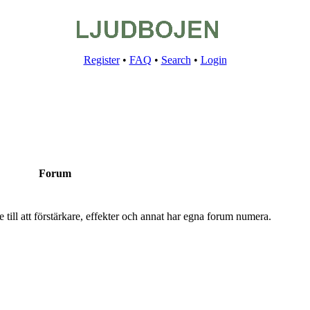
Register
•
FAQ
•
Search
•
Login
Forum
 till att förstärkare, effekter och annat har egna forum numera.