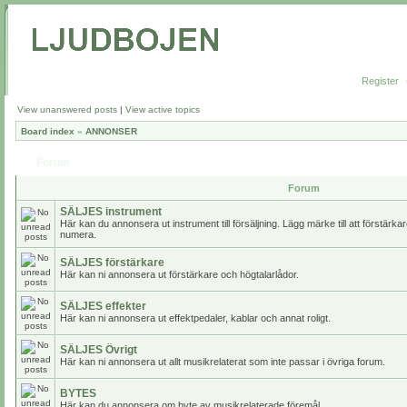
Register
View unanswered posts
|
View active topics
Board index
»
ANNONSER
Forum
Forum
SÄLJES instrument
Här kan du annonsera ut instrument till försäljning. Lägg märke till att förstärk
numera.
SÄLJES förstärkare
Här kan ni annonsera ut förstärkare och högtalarlådor.
SÄLJES effekter
Här kan ni annonsera ut effektpedaler, kablar och annat roligt.
SÄLJES Övrigt
Här kan ni annonsera ut allt musikrelaterat som inte passar i övriga forum.
BYTES
Här kan du annonsera om byte av musikrelaterade föremål.