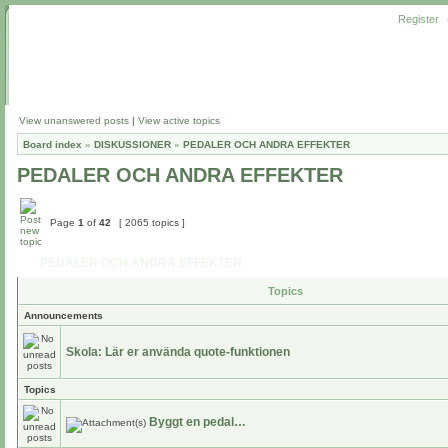
Register
View unanswered posts
|
View active topics
Board index
»
DISKUSSIONER
»
PEDALER OCH ANDRA EFFEKTER
PEDALER OCH ANDRA EFFEKTER
Page
1
of
42
[ 2065 topics ]
PEDALER OCH ANDRA EFFEKTER
Topics
Announcements
Skola: Lär er använda quote-funktionen
Topics
Byggt en pedal…