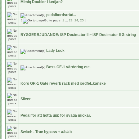
Mimiq Doubler i kedjan?
pedalbordstråd...
[
Go to page:
1
...
23
,
24
,
25
]
BYGGERBJUDANDE: ISP Decimator II > ISP Decimator II G-string
Lady Luck
Boss CE-1 värdering etc.
Korg GR-1 Gate reverb rack med jordfel..kanske
Slicer
Pedal för att hotta upp för svaga mickar.
Switch - True bypass + a/b/ab