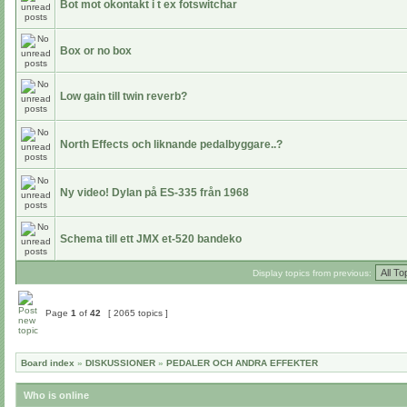
Bot mot okontakt i t ex fotswitchar
Box or no box
Low gain till twin reverb?
North Effects och liknande pedalbyggare..?
Ny video! Dylan på ES-335 från 1968
Schema till ett JMX et-520 bandeko
Display topics from previous:
Page
1
of
42
[ 2065 topics ]
Board index
»
DISKUSSIONER
»
PEDALER OCH ANDRA EFFEKTER
Who is online