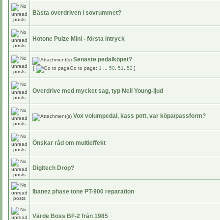
Bästa overdriven i sovrummet?
Hotone Pulze Mini - första intryck
Senaste pedalköpet?
[
Go to page:
1
...
50
,
51
,
52
]
Overdrive med mycket sag, typ Neil Young-ljud
Vox volumpedal, kass pott, var köpa/passform?
Önskar råd om multieffekt
Digitech Drop?
Ibanez phase tone PT-900 reparation
Värde Boss BF-2 från 1985