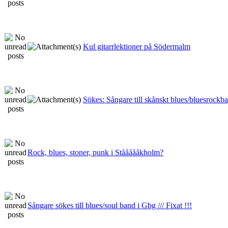
Kul gitarrlektioner på Södermalm
Sökes: Sångare till skånskt blues/bluesrockb
Rock, blues, stoner, punk i Ståååååkholm?
Sångare sökes till blues/soul band i Gbg /// Fixat !!!