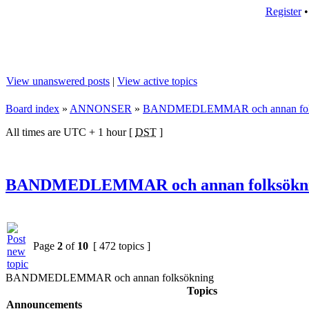
Register
View unanswered posts
|
View active topics
Board index
»
ANNONSER
»
BANDMEDLEMMAR och annan fol
All times are UTC + 1 hour [
DST
]
BANDMEDLEMMAR och annan folksökn
Page
2
of
10
[ 472 topics ]
BANDMEDLEMMAR och annan folksökning
Topics
Announcements