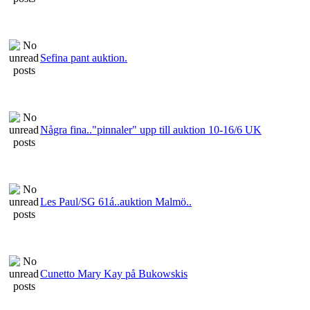
Sefina pant auktion.
Några fina.."pinnaler" upp till auktion 10-16/6 UK
Les Paul/SG 61á..auktion Malmö..
Cunetto Mary Kay på Bukowskis