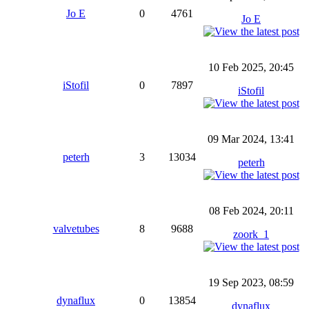
Jo E
0
4761
Jo E
10 Feb 2025, 20:45
iStofil
0
7897
iStofil
09 Mar 2024, 13:41
peterh
3
13034
peterh
08 Feb 2024, 20:11
valvetubes
8
9688
zoork_1
19 Sep 2023, 08:59
dynaflux
0
13854
dynaflux