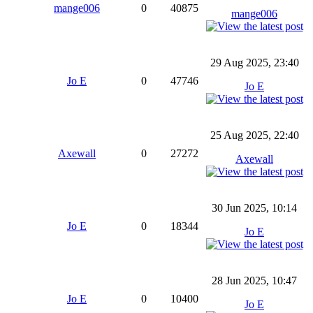
mange006
0
40875
mange006
29 Aug 2025, 23:40
Jo E
0
47746
Jo E
25 Aug 2025, 22:40
Axewall
0
27272
Axewall
30 Jun 2025, 10:14
Jo E
0
18344
Jo E
28 Jun 2025, 10:47
Jo E
0
10400
Jo E