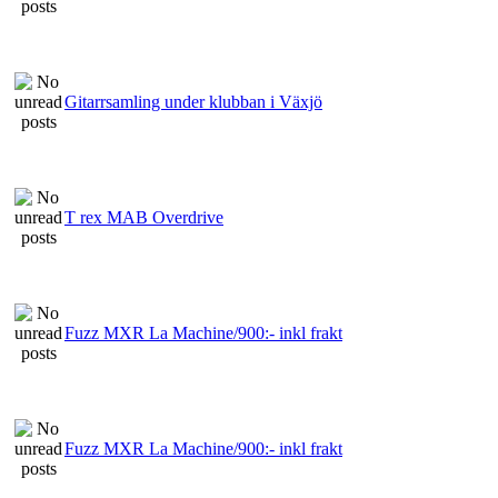
Gitarrsamling under klubban i Växjö
T rex MAB Overdrive
Fuzz MXR La Machine/900:- inkl frakt
Fuzz MXR La Machine/900:- inkl frakt