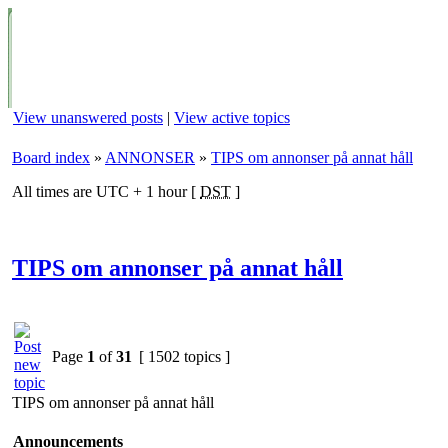
View unanswered posts
|
View active topics
Board index
»
ANNONSER
»
TIPS om annonser på annat håll
All times are UTC + 1 hour [
DST
]
TIPS om annonser på annat håll
Page
1
of
31
[ 1502 topics ]
TIPS om annonser på annat håll
Announcements