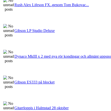
Rush Alex Lifeson FX..genom Tom Bukovac...
Gibson LP Studio Deluxe
Dynaco MkIII x 2 med nya rör kondingar och allmänt uppsno
Gibson ES333 på blocket
Gitarrloppis i Halmstad 28 oktober