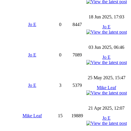
18 Jun 2025, 17:03
Jo E
0
8447
Jo E
03 Jun 2025, 06:46
Jo E
0
7089
Jo E
25 May 2025, 15:47
Jo E
3
5379
Mike Leaf
21 Apr 2025, 12:07
Mike Leaf
15
19889
Jo E