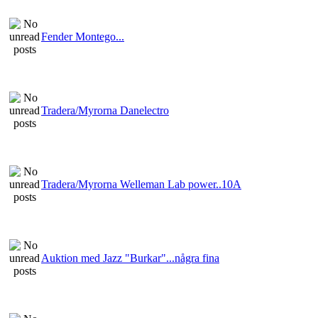
Fender Montego...
Tradera/Myrorna Danelectro
Tradera/Myrorna Welleman Lab power..10A
Auktion med Jazz "Burkar"...några fina