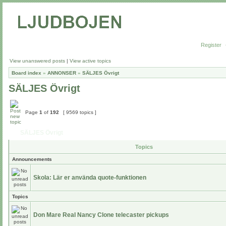
Register
View unanswered posts
|
View active topics
Board index
»
ANNONSER
»
SÄLJES Övrigt
SÄLJES Övrigt
Page
1
of
192
[ 9569 topics ]
SÄLJES Övrigt
Topics
Announcements
Skola: Lär er använda quote-funktionen
Topics
Don Mare Real Nancy Clone telecaster pickups