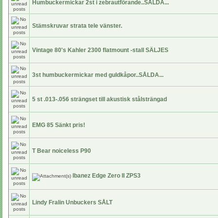
Humbuckermickar 2st i zebrautförande..SÅLDA...
Stämskruvar strata tele vänster.
Vintage 80's Kahler 2300 flatmount -stall SÄLJES
3st humbuckermickar med guldkåpor..SÅLDA...
5 st .013-.056 strängset till akustisk stålsträngad
EMG 85 Sänkt pris!
T Bear noiceless P90
Ibanez Edge Zero II ZPS3
Lindy Fralin Unbuckers SÅLT