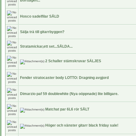
Borttagen...
Hosco sadelfilar SÅLD
Sälja trä till gitarrbyggen?
Stratamickar,ett set...SÅLDA...
2 Schaller stämskruvar SÄLJES
Fender stratocaster body LOTTO: Dragning avgjord
Dimarzio paf 59 doublewhite (Nya oöppnade) lite billigare.
Matchat par 6L6 rör SÅLT
Höger och vänster gitarr black friday sale!