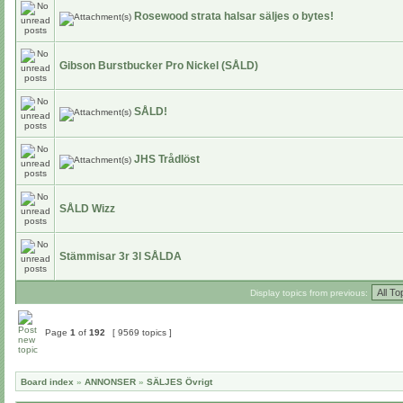
Rosewood strata halsar säljes o bytes!
Gibson Burstbucker Pro Nickel (SÅLD)
SÅLD!
JHS Trådlöst
SÅLD Wizz
Stämmisar 3r 3l SÅLDA
Display topics from previous:
Page
1
of
192
[ 9569 topics ]
Board index
»
ANNONSER
»
SÄLJES Övrigt