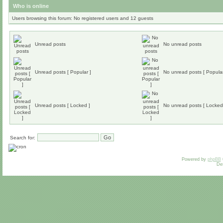
Who is online
Users browsing this forum: No registered users and 12 guests
Unread posts
No unread posts
Unread posts [ Popular ]
No unread posts [ Popular
Unread posts [ Locked ]
No unread posts [ Locked
Search for:
Powered by
phpBB
De