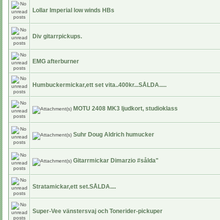
Lollar Imperial low winds HBs
Div gitarrpickups.
EMG afterburner
Humbuckermickar,ett set vita..400kr...SÅLDA.....
MOTU 2408 MK3 ljudkort, studioklass
Suhr Doug Aldrich humucker
Gitarrmickar Dimarzio #sålda"
Stratamickar,ett set.SÅLDA....
Super-Vee vänstersvaj och Tonerider-pickuper