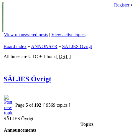
Register
View unanswered posts
|
View active topics
Board index
»
ANNONSER
»
SÄLJES Övrigt
All times are UTC + 1 hour [
DST
]
SÄLJES Övrigt
Page
5
of
192
[ 9569 topics ]
SÄLJES Övrigt
Topics
Announcements