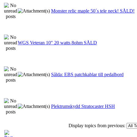
Monster relic maple 50´s tele neck! SÅLD!
WGS Veteran 10" 20 watts 8ohm SÅLD
Sålda: EBS patchkablar till pedalbord
Plektrumskydd Stratocaster HSH
Display topics from previous: