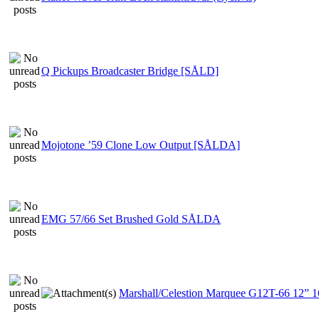
Q Pickups Broadcaster Bridge [SÅLD]
Mojotone ’59 Clone Low Output [SÅLDA]
EMG 57/66 Set Brushed Gold SÅLDA
Marshall/Celestion Marquee G12T-66 12” 