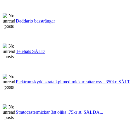
Daddario bassträngar
Telehals SÅLD
Plektrumskydd strata kpl med mickar rattar osv...350kr..SÅLT
Stratocastermickar 3st olika..75kr st..SÅLDA...