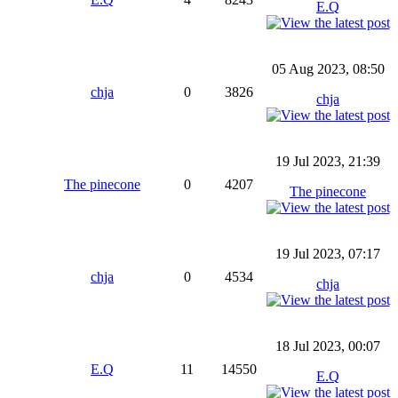
E.Q
05 Aug 2023, 08:50
chja
0
3826
chja
19 Jul 2023, 21:39
The pinecone
0
4207
The pinecone
19 Jul 2023, 07:17
chja
0
4534
chja
18 Jul 2023, 00:07
E.Q
11
14550
E.Q