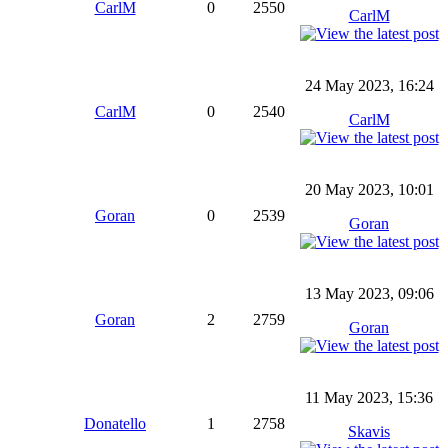
CarlM
0
2550
CarlM
24 May 2023, 16:24
CarlM
0
2540
CarlM
20 May 2023, 10:01
Goran
0
2539
Goran
13 May 2023, 09:06
Goran
2
2759
Goran
11 May 2023, 15:36
Donatello
1
2758
Skavis