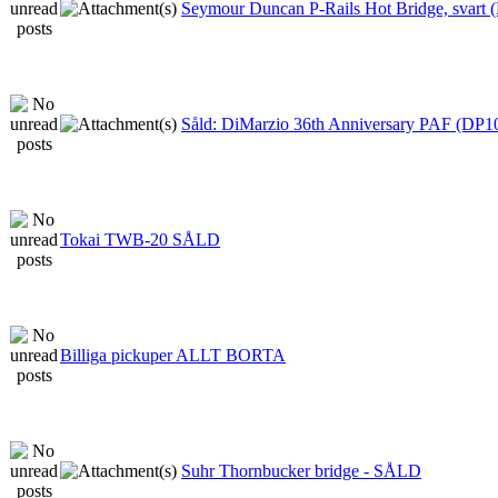
Seymour Duncan P-Rails Hot Bridge, svart 
Såld: DiMarzio 36th Anniversary PAF (DP1
Tokai TWB-20 SÅLD
Billiga pickuper ALLT BORTA
Suhr Thornbucker bridge - SÅLD