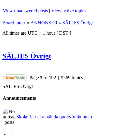
View unanswered posts
|
View active topics
Board index
»
ANNONSER
»
SÄLJES Övrigt
All times are UTC + 1 hour [
DST
]
SÄLJES Övrigt
Page
3
of
192
[ 9569 topics ]
SÄLJES Övrigt
Announcements
Skola: Lär er använda quote-funktionen