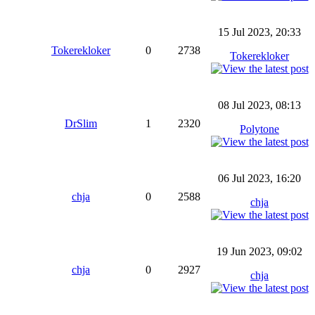
15 Jul 2023, 20:33
Tokerekloker
0
2738
Tokerekloker
08 Jul 2023, 08:13
DrSlim
1
2320
Polytone
06 Jul 2023, 16:20
chja
0
2588
chja
19 Jun 2023, 09:02
chja
0
2927
chja