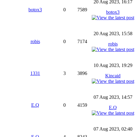
20 Aug 2023, 16:17
botox3
0
7589
botox3
20 Aug 2023, 15:58
robis
0
7174
robis
10 Aug 2023, 19:29
1331
3
3896
Kincaid
07 Aug 2023, 14:57
E.Q
0
4159
E.Q
07 Aug 2023, 02:40
E.Q
4
8243