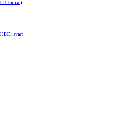
(HB-format)
03BK) svart