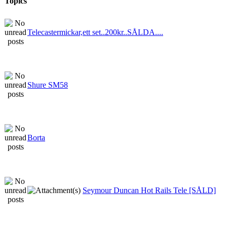
Topics
Telecastermickar,ett set..200kr..SÅLDA....
Shure SM58
Borta
Seymour Duncan Hot Rails Tele [SÅLD]