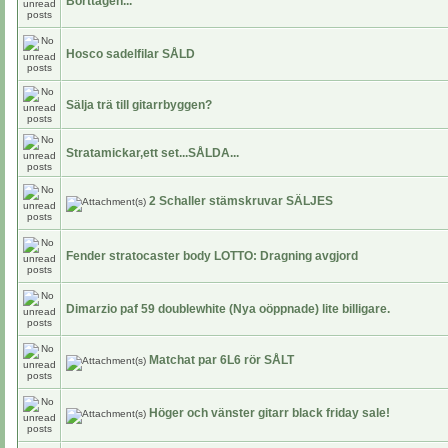
Borttagen...
Hosco sadelfilar SÅLD
Sälja trä till gitarrbyggen?
Stratamickar,ett set...SÅLDA...
2 Schaller stämskruvar SÄLJES
Fender stratocaster body LOTTO: Dragning avgjord
Dimarzio paf 59 doublewhite (Nya oöppnade) lite billigare.
Matchat par 6L6 rör SÅLT
Höger och vänster gitarr black friday sale!