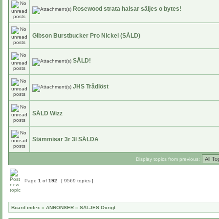
Rosewood strata halsar säljes o bytes!
Gibson Burstbucker Pro Nickel (SÅLD)
SÅLD!
JHS Trådlöst
SÅLD Wizz
Stämmisar 3r 3l SÅLDA
Display topics from previous:
Page
1
of
192
[ 9569 topics ]
Board index
»
ANNONSER
»
SÄLJES Övrigt