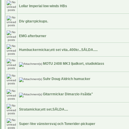
Lollar Imperial low winds HBs
Div gitarrpickups.
EMG afterburner
Humbuckermickar,ett set vita..400kr...SÅLDA.....
MOTU 2408 MK3 ljudkort, studioklass
Suhr Doug Aldrich humucker
Gitarrmickar Dimarzio #sålda"
Stratamickar,ett set.SÅLDA....
Super-Vee vänstersvaj och Tonerider-pickuper