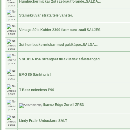
Humbuckermickar 2st i zebrautförande..SÅLDA...
Stämskruvar strata tele vänster.
Vintage 80's Kahler 2300 flatmount -stall SÄLJES
3st humbuckermickar med guldkåpor..SÅLDA...
5 st .013-.056 strängset till akustisk stålsträngad
EMG 85 Sänkt pris!
T Bear noiceless P90
Ibanez Edge Zero II ZPS3
Lindy Fralin Unbuckers SÅLT