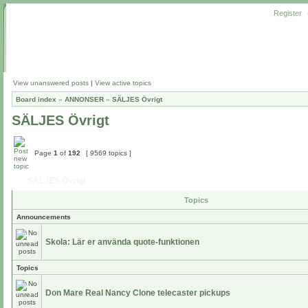
Register
View unanswered posts
|
View active topics
Board index
»
ANNONSER
»
SÄLJES Övrigt
SÄLJES Övrigt
Page
1
of
192
[ 9569 topics ]
SÄLJES Övrigt
Topics
Announcements
Skola: Lär er använda quote-funktionen
Topics
Don Mare Real Nancy Clone telecaster pickups