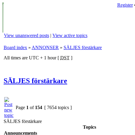
Register
View unanswered posts
|
View active topics
Board index
»
ANNONSER
»
SÄLJES förstärkare
All times are UTC + 1 hour [
DST
]
SÄLJES förstärkare
Page
1
of
154
[ 7654 topics ]
SÄLJES förstärkare
Topics
Announcements