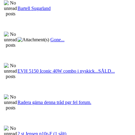
Bartell Sugarland
Gone...
EVH 5150 Iconic 40W combo i nyskick...SÅLD...
Radera gärna denna tråd pgr fel forum.
2 st Jensen p10r-F (1 sålt)