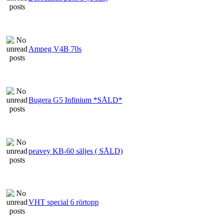
Ampeg V4B 70s
Bugera G5 Infinium *SÅLD*
peavey KB-60 säljes ( SÅLD)
VHT special 6 rörtopp