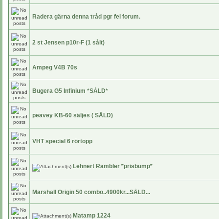
Radera gärna denna tråd pgr fel forum.
2 st Jensen p10r-F (1 sålt)
Ampeg V4B 70s
Bugera G5 Infinium *SÅLD*
peavey KB-60 säljes ( SÅLD)
VHT special 6 rörtopp
Lehnert Rambler *prisbump*
Marshall Origin 50 combo..4900kr...SÅLD...
Matamp 1224