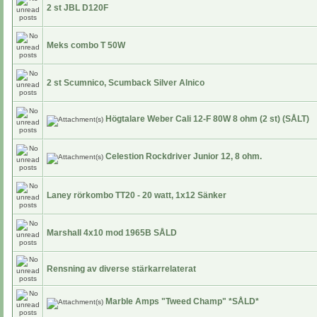
2 st JBL D120F
Meks combo T 50W
2 st Scumnico, Scumback Silver Alnico
Högtalare Weber Cali 12-F 80W 8 ohm (2 st) (SÅLT)
Celestion Rockdriver Junior 12, 8 ohm.
Laney rörkombo TT20 - 20 watt, 1x12 Sänker
Marshall 4x10 mod 1965B SÅLD
Rensning av diverse stärkarrelaterat
Marble Amps "Tweed Champ" *SÅLD*