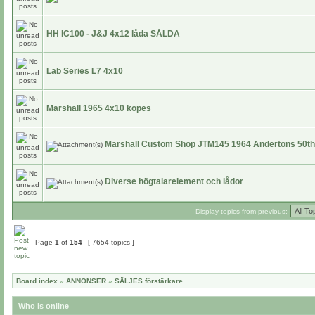
HH IC100 - J&J 4x12 låda SÅLDA
Lab Series L7 4x10
Marshall 1965 4x10 köpes
​Marshall Custom Shop JTM145 1964 Andertons 50th
Diverse högtalarelement och lådor
Display topics from previous:
Page
1
of
154
[ 7654 topics ]
Board index
»
ANNONSER
»
SÄLJES förstärkare
Who is online