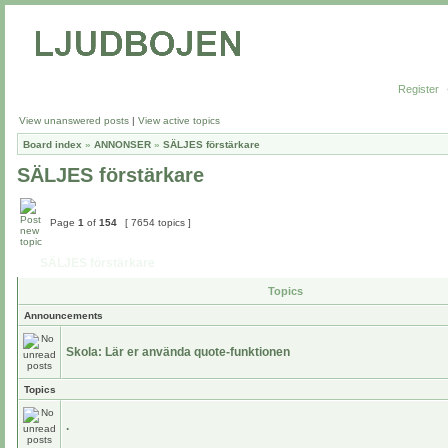
Register
View unanswered posts
|
View active topics
Board index
»
ANNONSER
»
SÄLJES förstärkare
SÄLJES förstärkare
Page
1
of
154
[ 7654 topics ]
SÄLJES förstärkare
Topics
Announcements
Skola: Lär er använda quote-funktionen
Topics
.