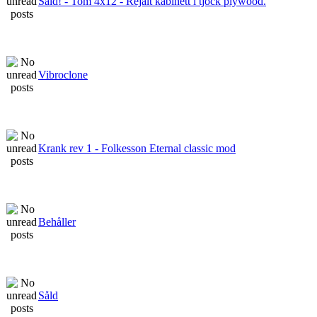
Såld! - Tom 4x12 - Rejält kabinett i tjock plywood.
Vibroclone
Krank rev 1 - Folkesson Eternal classic mod
Behåller
Såld