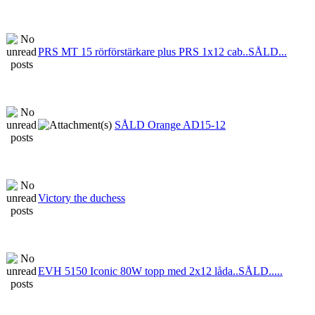
PRS MT 15 rörförstärkare plus PRS 1x12 cab..SÅLD...
SÅLD Orange AD15-12
Victory the duchess
EVH 5150 Iconic 80W topp med 2x12 låda..SÅLD.....