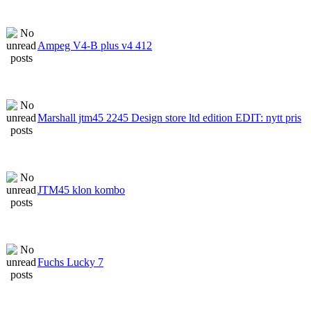
Ampeg V4-B plus v4 412
Marshall jtm45 2245 Design store ltd edition EDIT: nytt pris
JTM45 klon kombo
Fuchs Lucky 7