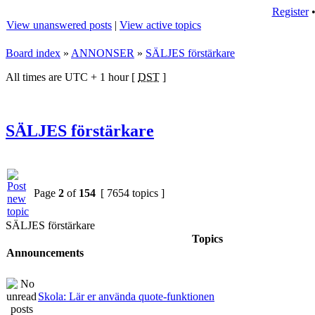
Register
View unanswered posts
|
View active topics
Board index
»
ANNONSER
»
SÄLJES förstärkare
All times are UTC + 1 hour [
DST
]
SÄLJES förstärkare
Page
2
of
154
[ 7654 topics ]
SÄLJES förstärkare
Topics
Announcements
Skola: Lär er använda quote-funktionen