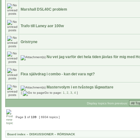
Marshall DSL40C problem
Trafo till Laney aor 100w
Gristryne
Nu vet jag varför det hela tiden jävlas för mig med 
Fixa självdrag i combo - kan det vara ngt?
Mastervolym i en tvåstegs lågwattare
[
Go to page:
1
,
2
,
3
,
4
]
Display topics from previous:
Page
1
of
139
[ 6934 topics ]
Board index
»
DISKUSSIONER
»
RÖRSNACK