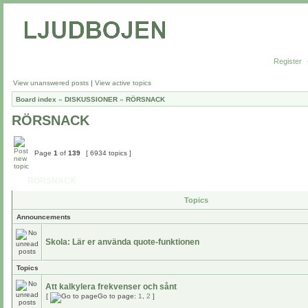
Register
View unanswered posts
|
View active topics
Board index
»
DISKUSSIONER
»
RÖRSNACK
RÖRSNACK
Page
1
of
139
[ 6934 topics ]
RÖRSNACK
Topics
Announcements
Skola: Lär er använda quote-funktionen
Topics
Att kalkylera frekvenser och sånt
[
Go to page:
1
,
2
]