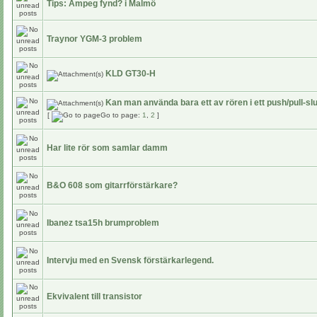
Tips: Ampeg fynd? i Malmö
Traynor YGM-3 problem
KLD GT30-H
Kan man använda bara ett av rören i ett push/pull-sl
[
Go to page:
1
,
2
]
Har lite rör som samlar damm
B&O 608 som gitarrförstärkare?
Ibanez tsa15h brumproblem
Intervju med en Svensk förstärkarlegend.
Ekvivalent till transistor