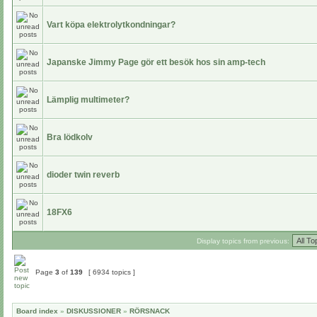
Vart köpa elektrolytkondningar?
Japanske Jimmy Page gör ett besök hos sin amp-tech
Lämplig multimeter?
Bra lödkolv
dioder twin reverb
18FX6
Display topics from previous:
Page
3
of
139
[ 6934 topics ]
Board index
»
DISKUSSIONER
»
RÖRSNACK