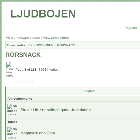
Register
View unanswered posts
|
View active topics
Board index
»
DISKUSSIONER
»
RÖRSNACK
RÖRSNACK
Page
3
of
139
[ 6934 topics ]
RÖRSNACK
Topics
Announcements
Skola: Lär er använda quote-funktionen
Topics
Högtalare och Ohm