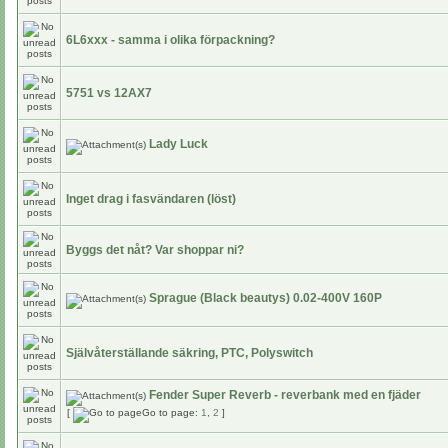
6L6xxx - samma i olika förpackning?
5751 vs 12AX7
Lady Luck
Inget drag i fasvändaren (löst)
Byggs det nåt? Var shoppar ni?
Sprague (Black beautys) 0.02-400V 160P
Självåterställande säkring, PTC, Polyswitch
Fender Super Reverb - reverbank med en fjäder
[
Go to page:
1
,
2
]