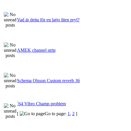
Vad är detta för en latjo liten pryl?
AMEK channel strip
Schema Olsson Custom reverb 36
´64 Vibro Champ problem
[
Go to page:
1
,
2
]