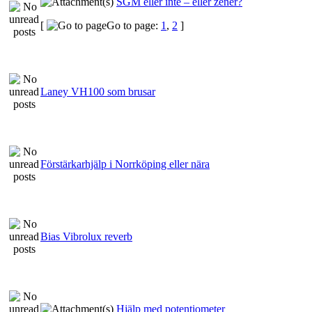
SGM eller inte – eller zener?
[
Go to page:
1
,
2
]
Laney VH100 som brusar
Förstärkarhjälp i Norrköping eller nära
Bias Vibrolux reverb
Hjälp med potentiometer