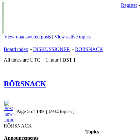
Register
View unanswered posts
|
View active topics
Board index
»
DISKUSSIONER
»
RÖRSNACK
All times are UTC + 1 hour [
DST
]
RÖRSNACK
Page
5
of
139
[ 6934 topics ]
RÖRSNACK
Topics
Announcements