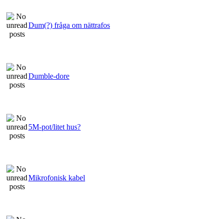
Dum(?) fråga om nättrafos
Dumble-dore
5M-pot/litet hus?
Mikrofonisk kabel