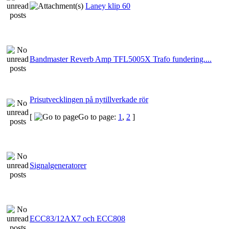
Laney klip 60
Bandmaster Reverb Amp TFL5005X Trafo fundering....
Prisutvecklingen på nytillverkade rör
[
Go to page:
1
,
2
]
Signalgeneratorer
ECC83/12AX7 och ECC808