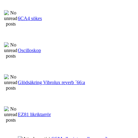
6CA4 sökes
Oscilloskop
Glödsäkring Vibrolux reverb ´66:a
EZ81 likriktarrör