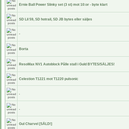
Ernie Ball Power Slinky set (3 st) mot 10:or - byte klart
SD Lil 59, SD hotrail, SD JB bytes eller säljes
-
Borta
ResoMax NV1 Autoblock Pålle stall i Guld BYTES/SÄLJES!
Celestion T1221 mot T1220 pulsonic
.
.
Gul Charvel [SÅLD!]