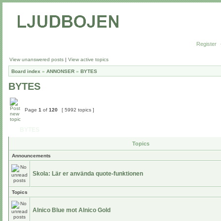
Register
View unanswered posts
|
View active topics
Board index
»
ANNONSER
»
BYTES
BYTES
Page
1
of
120
[ 5992 topics ]
BYTES
Topics
Announcements
Skola: Lär er använda quote-funktionen
Topics
Alnico Blue mot Alnico Gold