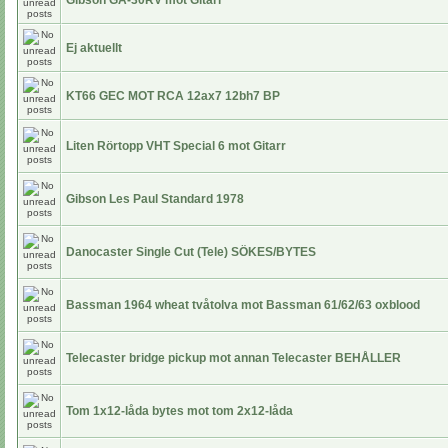
Gibson GA-30RV mot Gitarr
Ej aktuellt
KT66 GEC MOT RCA 12ax7 12bh7 BP
Liten Rörtopp VHT Special 6 mot Gitarr
Gibson Les Paul Standard 1978
Danocaster Single Cut (Tele) SÖKES/BYTES
Bassman 1964 wheat tvåtolva mot Bassman 61/62/63 oxblood
Telecaster bridge pickup mot annan Telecaster BEHÅLLER
Tom 1x12-låda bytes mot tom 2x12-låda