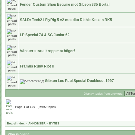
Fender Custom Shop Esquire mot Gibson 335 Borta!
SÅLD: Tech21 FlyRig 5 v2 mot dito Richie Kotzen RK5
LP Special 74 & SG Junior 62
Vänster strata kropp mot höger!
Framus Ruby Riot II
Gibson Les Paul Special Doublecut 1997
Display topics from previous:
Page
1
of
120
[ 5992 topics ]
Board index
»
ANNONSER
»
BYTES
Who is online