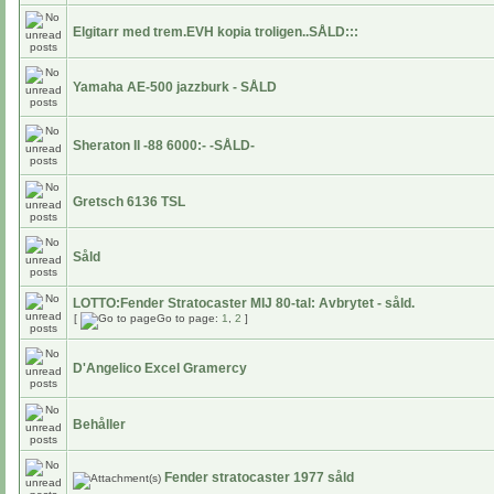
Elgitarr med trem.EVH kopia troligen..SÅLD:::
Yamaha AE-500 jazzburk - SÅLD
Sheraton II -88 6000:- -SÅLD-
Gretsch 6136 TSL
Såld
LOTTO:Fender Stratocaster MIJ 80-tal: Avbrytet - såld.
[
Go to page:
1
,
2
]
D'Angelico Excel Gramercy
Behåller
Fender stratocaster 1977 såld