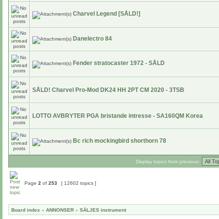
Charvel Legend [SÅLD!]
Danelectro 84
Fender stratocaster 1972 - SÅLD
SÅLD! Charvel Pro-Mod DK24 HH 2PT CM 2020 - 3TSB
LOTTO AVBRYTER PGA bristande intresse - SA160QM Korea
Bc rich mockingbird shorthorn 78
Display topics from previous:
Page
2
of
253
[ 12602 topics ]
Board index
»
ANNONSER
»
SÄLJES instrument