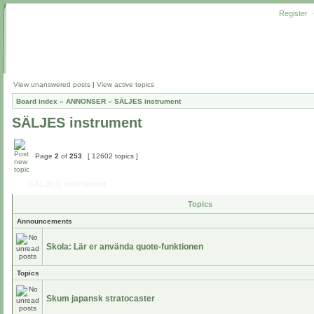
Register
View unanswered posts
|
View active topics
Board index
»
ANNONSER
»
SÄLJES instrument
SÄLJES instrument
Page
2
of
253
[ 12602 topics ]
SÄLJES instrument
Topics
Announcements
Skola: Lär er använda quote-funktionen
Topics
Skum japansk stratocaster