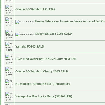
Gibson SG Standard HC, 1999
Fender Telecaster American Series Ash med 3rd Po
Gibson ES-225T 1955 SÅLD
Yamaha FG800 SÅLD
Hjälp med värdering? PRS McCarty 2004. P90
Gibson SG Standard Cherry 2005 SÅLD
Nu med pris! Gretsch 6118T Anniversary
Vintage Joe Doe Lucky Betty (BEHÅLLER)