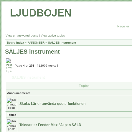
Register
View unanswered posts
|
View active topics
Board index
»
ANNONSER
»
SÄLJES instrument
SÄLJES instrument
Page
4
of
253
[ 12602 topics ]
SÄLJES instrument
Topics
Announcements
Skola: Lär er använda quote-funktionen
Topics
Telecaster Fender Mex / Japan SÅLD