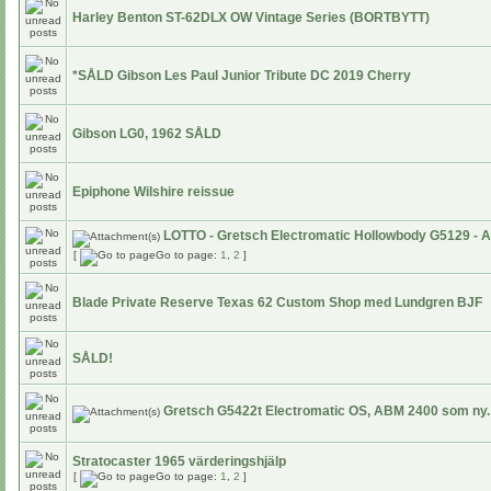
Harley Benton ST-62DLX OW Vintage Series (BORTBYTT)
*SÅLD Gibson Les Paul Junior Tribute DC 2019 Cherry
Gibson LG0, 1962 SÅLD
Epiphone Wilshire reissue
LOTTO - Gretsch Electromatic Hollowbody G5129 - A
[
Go to page:
1
,
2
]
Blade Private Reserve Texas 62 Custom Shop med Lundgren BJF
SÅLD!
Gretsch G5422t Electromatic OS, ABM 2400 som ny.
Stratocaster 1965 värderingshjälp
[
Go to page:
1
,
2
]