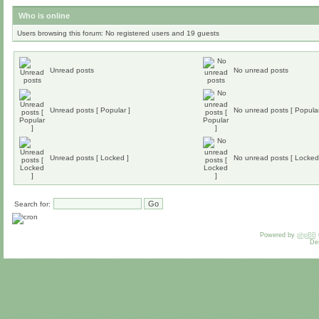
Who is online
Users browsing this forum: No registered users and 19 guests
Unread posts
No unread posts
Unread posts [ Popular ]
No unread posts [ Popular
Unread posts [ Locked ]
No unread posts [ Locked
Search for:
Powered by
phpBB
De