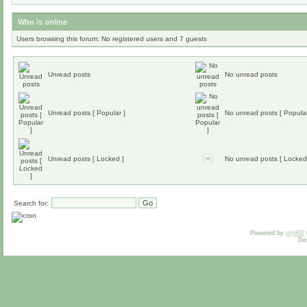
Who is online
Users browsing this forum: No registered users and 7 guests
Unread posts
No unread posts
Unread posts [ Popular ]
No unread posts [ Popular
Unread posts [ Locked ]
No unread posts [ Locked
Search for:
Powered by
phpBB
De