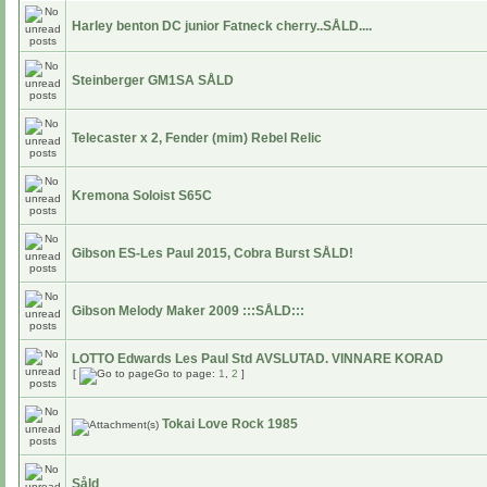
Harley benton DC junior Fatneck cherry..SÅLD....
Steinberger GM1SA SÅLD
Telecaster x 2, Fender (mim) Rebel Relic
Kremona Soloist S65C
Gibson ES-Les Paul 2015, Cobra Burst SÅLD!
Gibson Melody Maker 2009 :::SÅLD:::
LOTTO Edwards Les Paul Std AVSLUTAD. VINNARE KORAD
[
Go to page:
1
,
2
]
Tokai Love Rock 1985
Såld