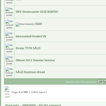
SRV Stratocaster 2018 BORTA!
Såld!
intressekoll firebird VII
Strata 77/78 SÅLD
Gibson SG-1 Stannar hemma
SÅLD Eastman dread
Display topics from previous:
Page
3
of
253
[ 12602 topics ]
Board index
»
ANNONSER
»
SÄLJES instrument