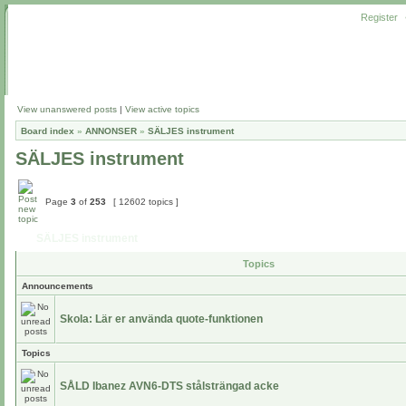
Register
View unanswered posts
|
View active topics
Board index
»
ANNONSER
»
SÄLJES instrument
SÄLJES instrument
Page
3
of
253
[ 12602 topics ]
SÄLJES instrument
Topics
Announcements
Skola: Lär er använda quote-funktionen
Topics
SÅLD Ibanez AVN6-DTS stålsträngad acke