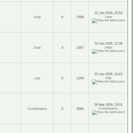
01 Jun 2026, 22:53
Janjo
Janjo
0
1508
01 Jun 2026, 21:39
Janjo
Janjo
0
2307
01 Jun 2026, 16:23
chja
chja
0
1294
26 May 2026, 23:01
GreatShakes
GreatShakes
0
3095