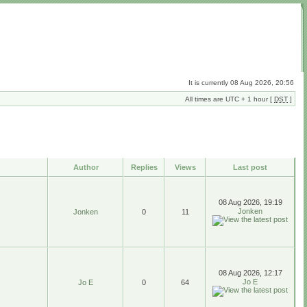
It is currently 08 Aug 2026, 20:56
All times are UTC + 1 hour [
DST
]
Author
Replies
Views
Last post
08 Aug 2026, 19:19
Jonken
Jonken
0
11
08 Aug 2026, 12:17
Jo E
Jo E
0
64