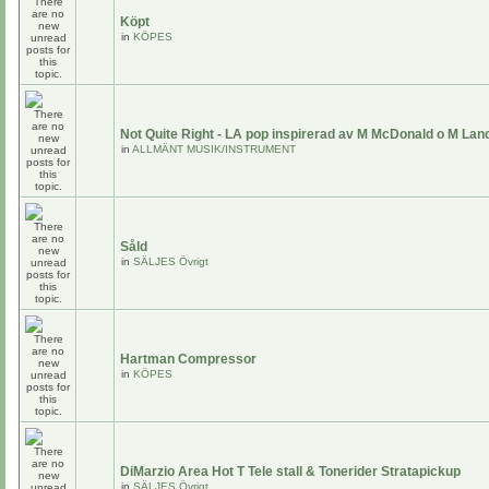
Köpt
in
KÖPES
Not Quite Right - LA pop inspirerad av M McDonald o M Lan
in
ALLMÄNT MUSIK/INSTRUMENT
Såld
in
SÄLJES Övrigt
Hartman Compressor
in
KÖPES
DiMarzio Area Hot T Tele stall & Tonerider Stratapickup
in
SÄLJES Övrigt