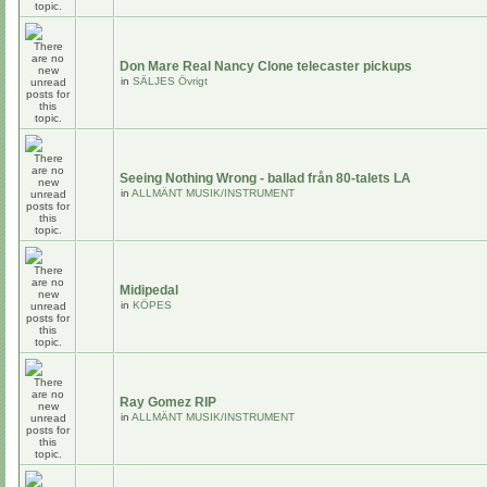
Don Mare Real Nancy Clone telecaster pickups
in
SÄLJES Övrigt
Seeing Nothing Wrong - ballad från 80-talets LA
in
ALLMÄNT MUSIK/INSTRUMENT
Midipedal
in
KÖPES
Ray Gomez RIP
in
ALLMÄNT MUSIK/INSTRUMENT