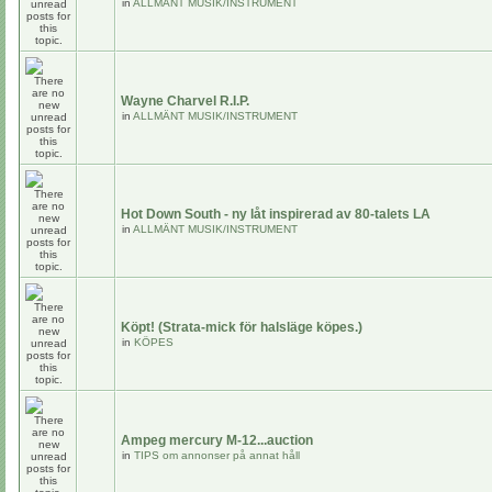
in
ALLMÄNT MUSIK/INSTRUMENT
Wayne Charvel R.I.P.
in
ALLMÄNT MUSIK/INSTRUMENT
Hot Down South - ny låt inspirerad av 80-talets LA
in
ALLMÄNT MUSIK/INSTRUMENT
Köpt! (Strata-mick för halsläge köpes.)
in
KÖPES
Ampeg mercury M-12...auction
in
TIPS om annonser på annat håll