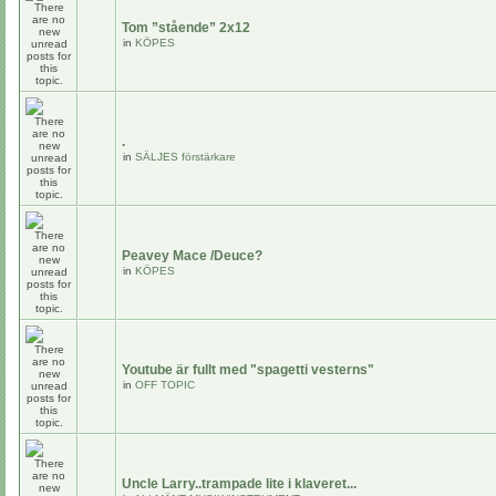
Tom ”stående” 2x12
in
KÖPES
.
in
SÄLJES förstärkare
Peavey Mace /Deuce?
in
KÖPES
Youtube är fullt med "spagetti vesterns"
in
OFF TOPIC
Uncle Larry..trampade lite i klaveret...