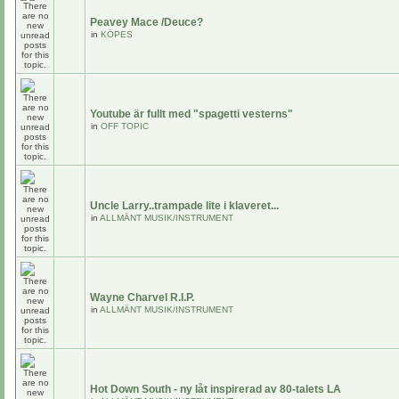
Peavey Mace /Deuce?
in
KÖPES
Youtube är fullt med "spagetti vesterns"
in
OFF TOPIC
Uncle Larry..trampade lite i klaveret...
in
ALLMÄNT MUSIK/INSTRUMENT
Wayne Charvel R.I.P.
in
ALLMÄNT MUSIK/INSTRUMENT
Hot Down South - ny låt inspirerad av 80-talets LA