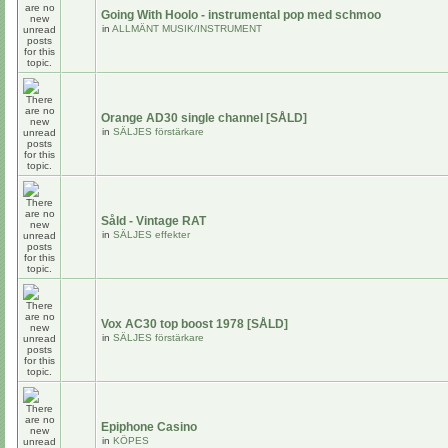
Going With Hoolo - instrumental pop med schmoo
in
ALLMÄNT MUSIK/INSTRUMENT
Orange AD30 single channel [SÅLD]
in
SÄLJES förstärkare
Såld - Vintage RAT
in
SÄLJES effekter
Vox AC30 top boost 1978 [SÅLD]
in
SÄLJES förstärkare
Epiphone Casino
in
KÖPES