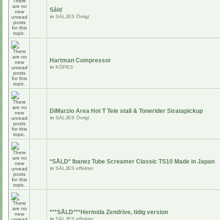
Såld
in
SÄLJES Övrigt
Hartman Compressor
in
KÖPES
DiMarzio Area Hot T Tele stall & Tonerider Stratapickup
in
SÄLJES Övrigt
*SÅLD* Ibanez Tube Screamer Classic TS10 Made in Japan
in
SÄLJES effekter
***SÅLD***Hermida Zendrive, tidig version
in
SÄLJES effekter