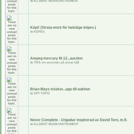
in
ALLMÄNT MUSIK/INSTRUMENT
Köpt! (Strata-mick för halsläge köpes.)
in
KÖPES
Ampeg mercury M-12...auction
in
TIPS om annonser på annat håll
Brian Mays träskor...upp till auktion
in
OFF TOPIC
Never Complete - Unguitar inspirerad av David Torn, m.fl.
in
ALLMÄNT MUSIK/INSTRUMENT