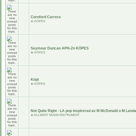
Cornford Carrera
in
KÖPES
Seymour Duncan APH-2n KÖPES
in
KÖPES
Köpt
in
KÖPES
Not Quite Right - LA pop inspirerad av M McDonald o M Land
in
ALLMÄNT MUSIK/INSTRUMENT