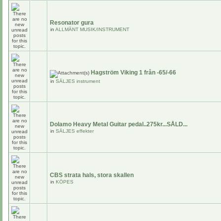
Resonator gura
in
ALLMÄNT MUSIK/INSTRUMENT
Hagström Viking 1 från -65/-66
in
SÄLJES instrument
Dolamo Heavy Metal Guitar pedal..275kr...SÅLD...
in
SÄLJES effekter
CBS strata hals, stora skallen
in
KÖPES