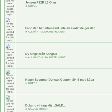
Jensen P12R 16 Ohm
in
KÖPES
Fann den här intressant..inte av skälet de gör den...
in
ALLMÄNT MUSIK/INSTRUMENT
Ny singel från Shegaia
in
ALLMÄNT MUSIK/INSTRUMENT
Köper Seymour Duncan Custom SH-5 med kåpa
in
KÖPES
Dolamo vintage dist..SÅLD...
in
SÄLJES effekter