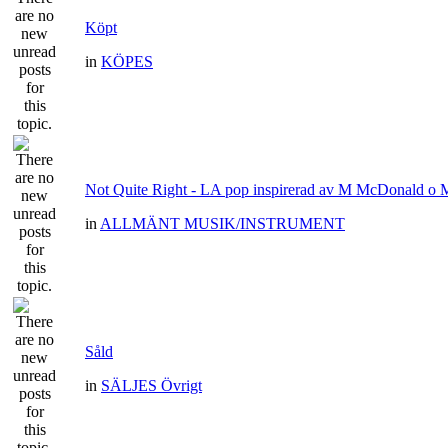
Köpt
in
KÖPES
Not Quite Right - LA pop inspirerad av M McDonald o
in
ALLMÄNT MUSIK/INSTRUMENT
Såld
in
SÄLJES Övrigt