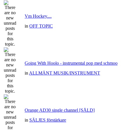
Vm Hockey....
in
OFF TOPIC
Going With Hoolo - instrumental pop med schmoo
in
ALLMÄNT MUSIK/INSTRUMENT
Orange AD30 single channel [SÅLD]
in
SÄLJES förstärkare