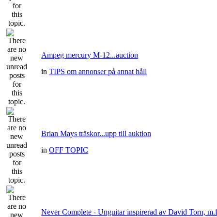
Ampeg mercury M-12...auction
in
TIPS om annonser på annat håll
Brian Mays träskor...upp till auktion
in
OFF TOPIC
Never Complete - Unguitar inspirerad av David Torn, m.f