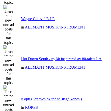
Wayne Charvel R.I.P.
in
ALLMÄNT MUSIK/INSTRUMENT
Hot Down South - ny låt inspirerad av 80-talets LA
in
ALLMÄNT MUSIK/INSTRUMENT
Köpt! (Strata-mick för halsläge köpes.)
in
KÖPES