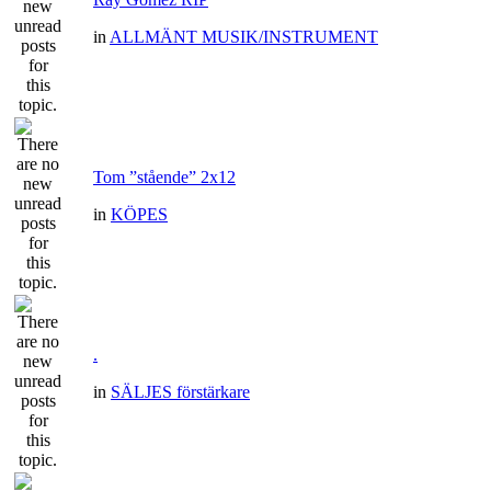
in
ALLMÄNT MUSIK/INSTRUMENT
Tom ”stående” 2x12
in
KÖPES
.
in
SÄLJES förstärkare