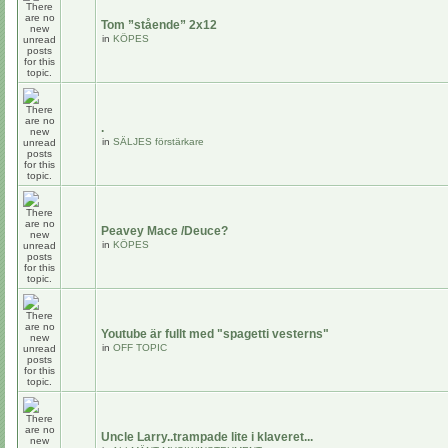
Tom ”stående” 2x12
in
KÖPES
.
in
SÄLJES förstärkare
Peavey Mace /Deuce?
in
KÖPES
Youtube är fullt med "spagetti vesterns"
in
OFF TOPIC
Uncle Larry..trampade lite i klaveret...