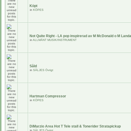
Köpt
in
KÖPES
Not Quite Right - LA pop inspirerad av M McDonald o M Land
in
ALLMÄNT MUSIK/INSTRUMENT
Såld
in
SÄLJES Övrigt
Hartman Compressor
in
KÖPES
DiMarzio Area Hot T Tele stall & Tonerider Stratapickup
in
SÄLJES Övrigt