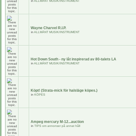
in
ALLMÄNT MUSIK/INSTRUMENT
Wayne Charvel R.I.P.
in
ALLMÄNT MUSIK/INSTRUMENT
Hot Down South - ny låt inspirerad av 80-talets LA
in
ALLMÄNT MUSIK/INSTRUMENT
Köpt! (Strata-mick för halsläge köpes.)
in
KÖPES
Ampeg mercury M-12...auction
in
TIPS om annonser på annat håll