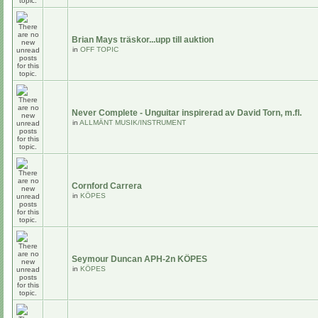
Brian Mays träskor...upp till auktion
in
OFF TOPIC
Never Complete - Unguitar inspirerad av David Torn, m.fl.
in
ALLMÄNT MUSIK/INSTRUMENT
Cornford Carrera
in
KÖPES
Seymour Duncan APH-2n KÖPES
in
KÖPES