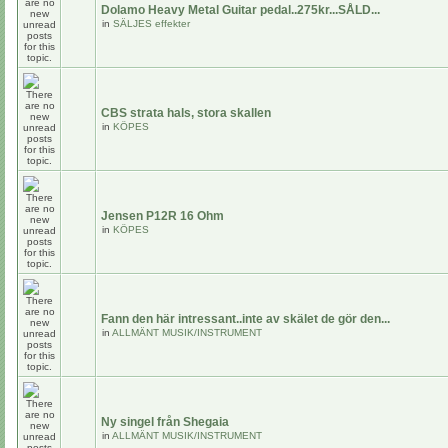
Dolamo Heavy Metal Guitar pedal..275kr...SÅLD...
in
SÄLJES effekter
CBS strata hals, stora skallen
in
KÖPES
Jensen P12R 16 Ohm
in
KÖPES
Fann den här intressant..inte av skälet de gör den...
in
ALLMÄNT MUSIK/INSTRUMENT
Ny singel från Shegaia
in
ALLMÄNT MUSIK/INSTRUMENT