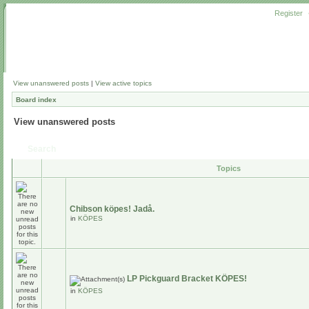
Register
View unanswered posts
|
View active topics
Board index
View unanswered posts
Search
Topics
Chibson köpes! Jadå.
in
KÖPES
LP Pickguard Bracket KÖPES!
in
KÖPES