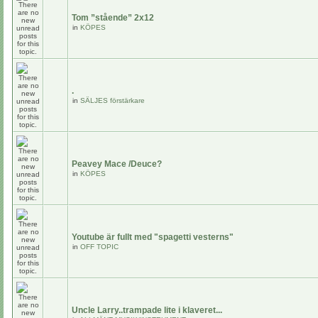
Tom ”stående” 2x12
in
KÖPES
.
in
SÄLJES förstärkare
Peavey Mace /Deuce?
in
KÖPES
Youtube är fullt med "spagetti vesterns"
in
OFF TOPIC
Uncle Larry..trampade lite i klaveret...