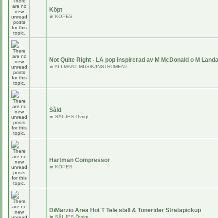
Köpt
in
KÖPES
Not Quite Right - LA pop inspirerad av M McDonald o M Land
in
ALLMÄNT MUSIK/INSTRUMENT
Såld
in
SÄLJES Övrigt
Hartman Compressor
in
KÖPES
DiMarzio Area Hot T Tele stall & Tonerider Stratapickup
in
SÄLJES Övrigt