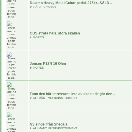
Dolamo Heavy Metal Guitar pedal..275kr...SÅLD...
in
SÄLJES effekter
CBS strata hals, stora skallen
in
KÖPES
Jensen P12R 16 Ohm
in
KÖPES
Fann den här intressant..inte av skälet de gör den...
in
ALLMÄNT MUSIK/INSTRUMENT
Ny singel från Shegaia
in
ALLMÄNT MUSIK/INSTRUMENT