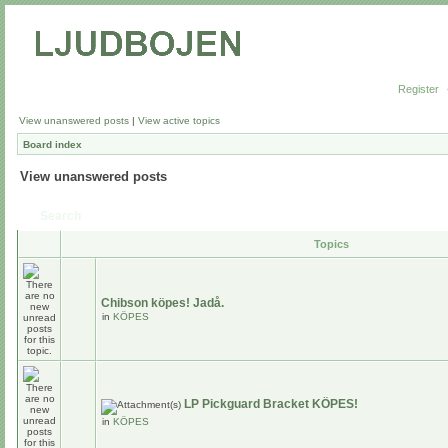
Register
View unanswered posts
|
View active topics
Board index
View unanswered posts
Search
Topics
Chibson köpes! Jadå.
in
KÖPES
LP Pickguard Bracket KÖPES!
in
KÖPES