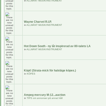
in
ALLMÄNT MUSIK/INSTRUMENT
Wayne Charvel R.I.P.
in
ALLMÄNT MUSIK/INSTRUMENT
Hot Down South - ny låt inspirerad av 80-talets LA
in
ALLMÄNT MUSIK/INSTRUMENT
Köpt! (Strata-mick för halsläge köpes.)
in
KÖPES
Ampeg mercury M-12...auction
in
TIPS om annonser på annat håll