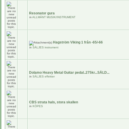
Resonator gura
in
ALLMÄNT MUSIK/INSTRUMENT
Hagström Viking 1 från -65/-66
in
SÄLJES instrument
Dolamo Heavy Metal Guitar pedal..275kr...SÅLD...
in
SÄLJES effekter
CBS strata hals, stora skallen
in
KÖPES