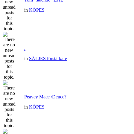
in
KÖPES
.
in
SÄLJES förstärkare
Peavey Mace /Deuce?
in
KÖPES