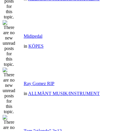
Midipedal
in
KÖPES
Ray Gomez RIP
in
ALLMÄNT MUSIK/INSTRUMENT
Tom ”stående” 2x12