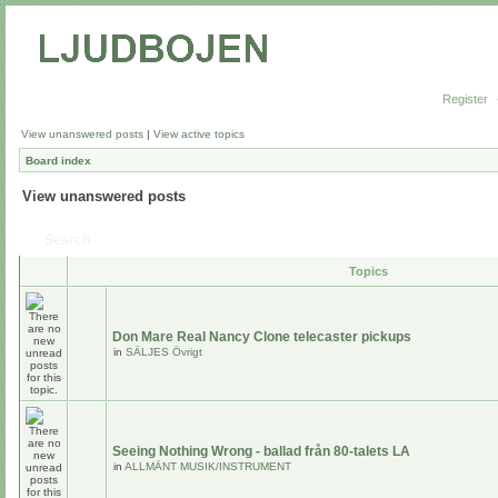
Register
View unanswered posts
|
View active topics
Board index
View unanswered posts
Search
Topics
Don Mare Real Nancy Clone telecaster pickups
in
SÄLJES Övrigt
Seeing Nothing Wrong - ballad från 80-talets LA
in
ALLMÄNT MUSIK/INSTRUMENT