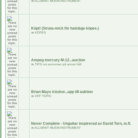
in
ALLMÄNT MUSIK/INSTRUMENT
Köpt! (Strata-mick för halsläge köpes.)
in
KÖPES
Ampeg mercury M-12...auction
in
TIPS om annonser på annat håll
Brian Mays träskor...upp till auktion
in
OFF TOPIC
Never Complete - Unguitar inspirerad av David Torn, m.fl.
in
ALLMÄNT MUSIK/INSTRUMENT