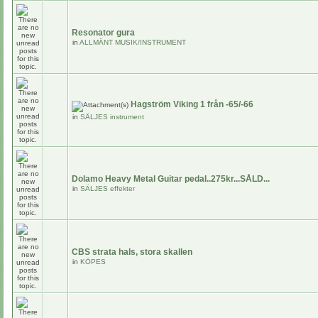
Resonator gura
in
ALLMÄNT MUSIK/INSTRUMENT
Hagström Viking 1 från -65/-66
in
SÄLJES instrument
Dolamo Heavy Metal Guitar pedal..275kr...SÅLD...
in
SÄLJES effekter
CBS strata hals, stora skallen
in
KÖPES