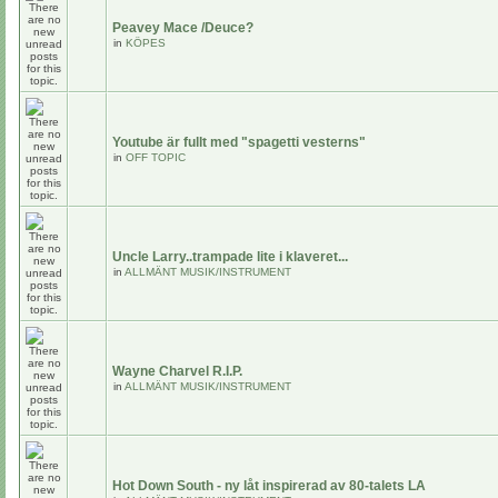
Peavey Mace /Deuce?
in
KÖPES
Youtube är fullt med "spagetti vesterns"
in
OFF TOPIC
Uncle Larry..trampade lite i klaveret...
in
ALLMÄNT MUSIK/INSTRUMENT
Wayne Charvel R.I.P.
in
ALLMÄNT MUSIK/INSTRUMENT
Hot Down South - ny låt inspirerad av 80-talets LA