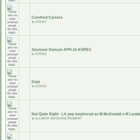
Cornford Carrera
in
KÖPES
Seymour Duncan APH-2n KÖPES
in
KÖPES
Köpt
in
KÖPES
Not Quite Right - LA pop inspirerad av M McDonald o M Land
in
ALLMÄNT MUSIK/INSTRUMENT