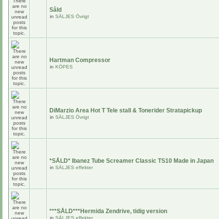
Såld
in
SÄLJES Övrigt
Hartman Compressor
in
KÖPES
DiMarzio Area Hot T Tele stall & Tonerider Stratapickup
in
SÄLJES Övrigt
*SÅLD* Ibanez Tube Screamer Classic TS10 Made in Japan
in
SÄLJES effekter
***SÅLD***Hermida Zendrive, tidig version
in
SÄLJES effekter