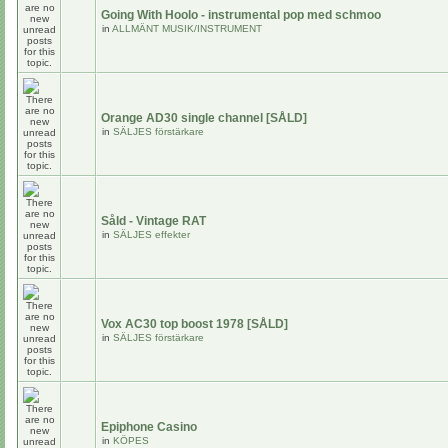
Going With Hoolo - instrumental pop med schmoo
in
ALLMÄNT MUSIK/INSTRUMENT
Orange AD30 single channel [SÅLD]
in
SÄLJES förstärkare
Såld - Vintage RAT
in
SÄLJES effekter
Vox AC30 top boost 1978 [SÅLD]
in
SÄLJES förstärkare
Epiphone Casino
in
KÖPES