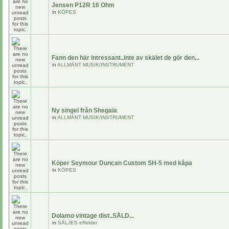
Jensen P12R 16 Ohm
in
KÖPES
Fann den här intressant..inte av skälet de gör den...
in
ALLMÄNT MUSIK/INSTRUMENT
Ny singel från Shegaia
in
ALLMÄNT MUSIK/INSTRUMENT
Köper Seymour Duncan Custom SH-5 med kåpa
in
KÖPES
Dolamo vintage dist..SÅLD...
in
SÄLJES effekter