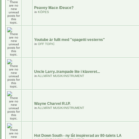
Peavey Mace /Deuce?
in
KÖPES
Youtube är fullt med "spagetti vesterns"
in
OFF TOPIC
Uncle Larry..trampade lite i klaveret...
in
ALLMÄNT MUSIK/INSTRUMENT
Wayne Charvel R.I.P.
in
ALLMÄNT MUSIK/INSTRUMENT
Hot Down South - ny låt inspirerad av 80-talets LA