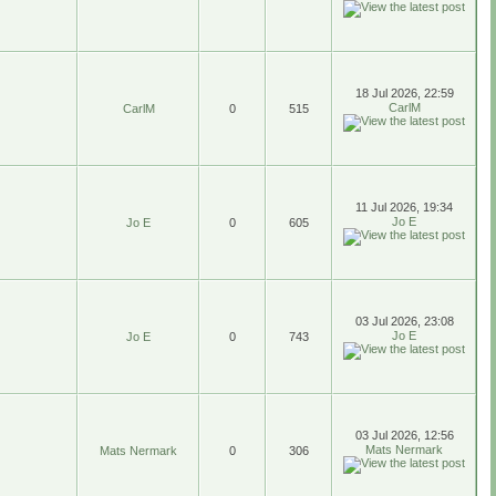
18 Jul 2026, 22:59
CarlM
CarlM
0
515
11 Jul 2026, 19:34
Jo E
Jo E
0
605
03 Jul 2026, 23:08
Jo E
Jo E
0
743
03 Jul 2026, 12:56
Mats Nermark
Mats Nermark
0
306