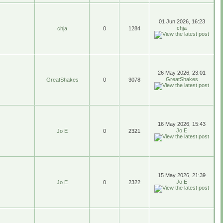
01 Jun 2026, 16:23
chja
chja
0
1284
26 May 2026, 23:01
GreatShakes
GreatShakes
0
3078
16 May 2026, 15:43
Jo E
Jo E
0
2321
15 May 2026, 21:39
Jo E
Jo E
0
2322