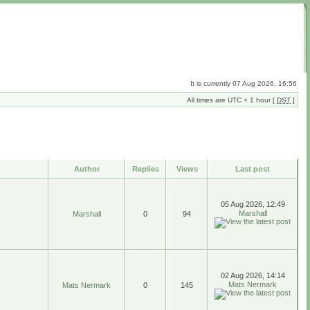
It is currently 07 Aug 2026, 16:56
All times are UTC + 1 hour [
DST
]
Author
Replies
Views
Last post
05 Aug 2026, 12:49
Marshall
Marshall
0
94
02 Aug 2026, 14:14
Mats Nermark
Mats Nermark
0
145