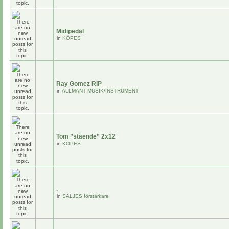
Midipedal
in
KÖPES
Ray Gomez RIP
in
ALLMÄNT MUSIK/INSTRUMENT
Tom ”stående” 2x12
in
KÖPES
.
in
SÄLJES förstärkare