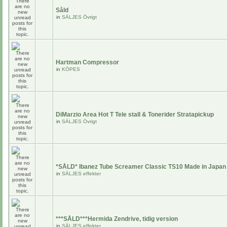
Såld
in
SÄLJES Övrigt
Hartman Compressor
in
KÖPES
DiMarzio Area Hot T Tele stall & Tonerider Stratapickup
in
SÄLJES Övrigt
*SÅLD* Ibanez Tube Screamer Classic TS10 Made in Japan
in
SÄLJES effekter
***SÅLD***Hermida Zendrive, tidig version
in
SÄLJES effekter