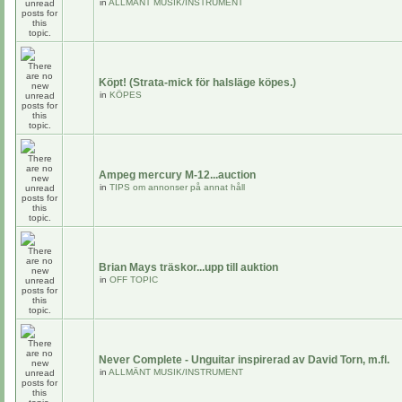
in
ALLMÄNT MUSIK/INSTRUMENT
Köpt! (Strata-mick för halsläge köpes.)
in
KÖPES
Ampeg mercury M-12...auction
in
TIPS om annonser på annat håll
Brian Mays träskor...upp till auktion
in
OFF TOPIC
Never Complete - Unguitar inspirerad av David Torn, m.fl.
in
ALLMÄNT MUSIK/INSTRUMENT