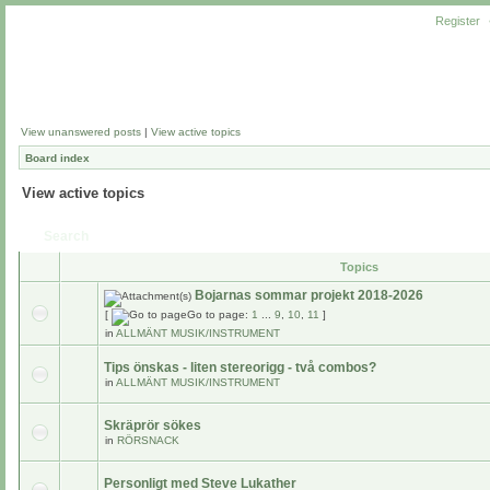
Register
View unanswered posts
|
View active topics
Board index
View active topics
Search
Topics
Bojarnas sommar projekt 2018-2026
[
Go to page:
1
...
9
,
10
,
11
]
in
ALLMÄNT MUSIK/INSTRUMENT
Tips önskas - liten stereorigg - två combos?
in
ALLMÄNT MUSIK/INSTRUMENT
Skräprör sökes
in
RÖRSNACK
Personligt med Steve Lukather