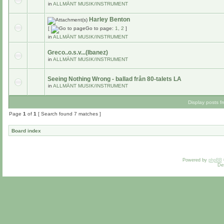
in
ALLMÄNT MUSIK/INSTRUMENT
Harley Benton
[
Go to page:
1
,
2
]
in
ALLMÄNT MUSIK/INSTRUMENT
Greco..o.s.v...(Ibanez)
in
ALLMÄNT MUSIK/INSTRUMENT
Seeing Nothing Wrong - ballad från 80-talets LA
in
ALLMÄNT MUSIK/INSTRUMENT
Display posts f
Page
1
of
1
[ Search found 7 matches ]
Board index
Powered by
phpBB
De