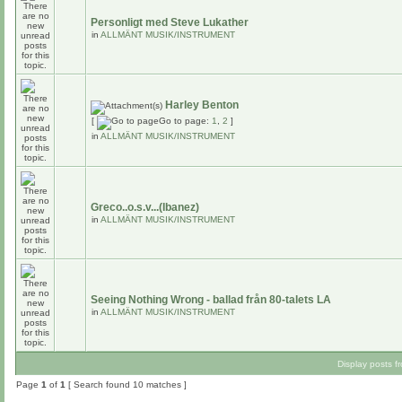
Personligt med Steve Lukather
in
ALLMÄNT MUSIK/INSTRUMENT
Harley Benton
[
Go to page:
1
,
2
]
in
ALLMÄNT MUSIK/INSTRUMENT
Greco..o.s.v...(Ibanez)
in
ALLMÄNT MUSIK/INSTRUMENT
Seeing Nothing Wrong - ballad från 80-talets LA
in
ALLMÄNT MUSIK/INSTRUMENT
Display posts f
Page
1
of
1
[ Search found 10 matches ]