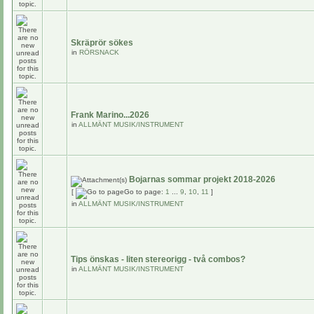
Skräprör sökes
in
RÖRSNACK
Frank Marino...2026
in
ALLMÄNT MUSIK/INSTRUMENT
Bojarnas sommar projekt 2018-2026
[
Go to page:
1
...
9
,
10
,
11
]
in
ALLMÄNT MUSIK/INSTRUMENT
Tips önskas - liten stereorigg - två combos?
in
ALLMÄNT MUSIK/INSTRUMENT