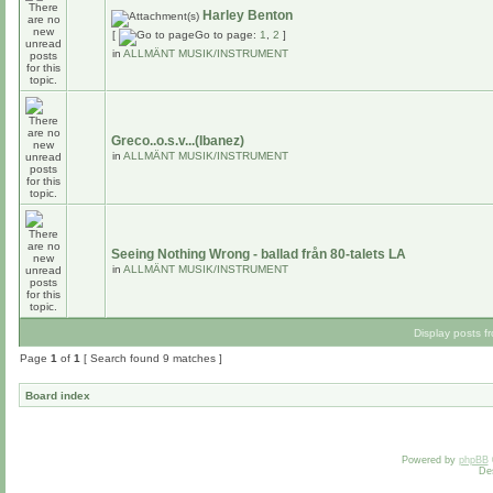
Harley Benton
[
Go to page:
1
,
2
]
in
ALLMÄNT MUSIK/INSTRUMENT
Greco..o.s.v...(Ibanez)
in
ALLMÄNT MUSIK/INSTRUMENT
Seeing Nothing Wrong - ballad från 80-talets LA
in
ALLMÄNT MUSIK/INSTRUMENT
Display posts f
Page
1
of
1
[ Search found 9 matches ]
Board index
Powered by
phpBB
De