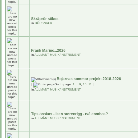
Skräprör sökes
in
RÖRSNACK
Frank Marino...2026
in
ALLMÄNT MUSIK/INSTRUMENT
Bojarnas sommar projekt 2018-2026
[
Go to page:
1
...
9
,
10
,
11
]
in
ALLMÄNT MUSIK/INSTRUMENT
Tips önskas - liten stereorigg - två combos?
in
ALLMÄNT MUSIK/INSTRUMENT