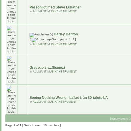
Personligt med Steve Lukather
in
ALLMÄNT MUSIK/INSTRUMENT
Harley Benton
[
Go to page:
1
,
2
]
in
ALLMÄNT MUSIK/INSTRUMENT
Greco..o.s.v...(Ibanez)
in
ALLMÄNT MUSIK/INSTRUMENT
Seeing Nothing Wrong - ballad från 80-talets LA
in
ALLMÄNT MUSIK/INSTRUMENT
Display posts f
Page
1
of
1
[ Search found 10 matches ]