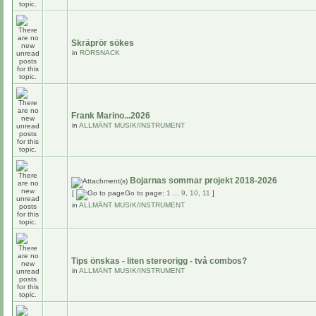
Skräprör sökes
in
RÖRSNACK
Frank Marino...2026
in
ALLMÄNT MUSIK/INSTRUMENT
Bojarnas sommar projekt 2018-2026
[
Go to page:
1
...
9
,
10
,
11
]
in
ALLMÄNT MUSIK/INSTRUMENT
Tips önskas - liten stereorigg - två combos?
in
ALLMÄNT MUSIK/INSTRUMENT