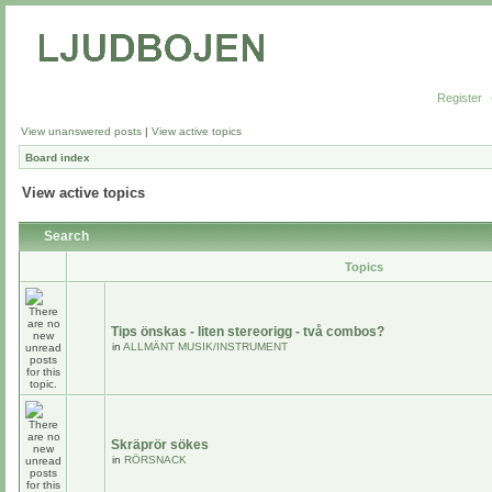
Register
View unanswered posts
|
View active topics
Board index
View active topics
Search
Topics
Tips önskas - liten stereorigg - två combos?
in
ALLMÄNT MUSIK/INSTRUMENT
Skräprör sökes
in
RÖRSNACK