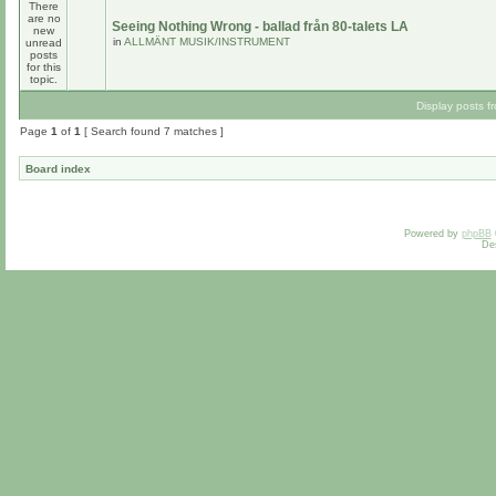
Seeing Nothing Wrong - ballad från 80-talets LA
in
ALLMÄNT MUSIK/INSTRUMENT
Display posts f
Page
1
of
1
[ Search found 7 matches ]
Board index
Powered by
phpBB
De