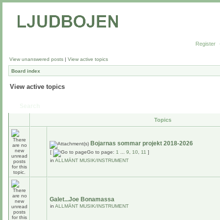
Register
View unanswered posts
|
View active topics
Board index
View active topics
Search
Topics
Bojarnas sommar projekt 2018-2026
[
Go to page:
1
...
9
,
10
,
11
]
in
ALLMÄNT MUSIK/INSTRUMENT
Galet...Joe Bonamassa
in
ALLMÄNT MUSIK/INSTRUMENT