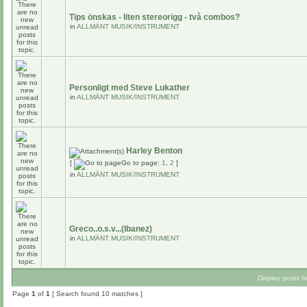
Tips önskas - liten stereorigg - två combos?
in
ALLMÄNT MUSIK/INSTRUMENT
Personligt med Steve Lukather
in
ALLMÄNT MUSIK/INSTRUMENT
Harley Benton
[
Go to page:
1
,
2
]
in
ALLMÄNT MUSIK/INSTRUMENT
Greco..o.s.v...(Ibanez)
in
ALLMÄNT MUSIK/INSTRUMENT
Display posts f
Page
1
of
1
[ Search found 10 matches ]