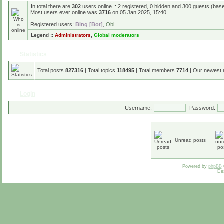
In total there are
302
users online :: 2 registered, 0 hidden and 300 guests (bas
Most users ever online was
3716
on 05 Jan 2025, 15:40
Registered users:
Bing [Bot]
,
Obi
Legend ::
Administrators
,
Global moderators
Statistics
Total posts
827316
| Total topics
118495
| Total members
7714
| Our newest
Login
Username:
Password:
Unread posts
Powered by
phpBB
De