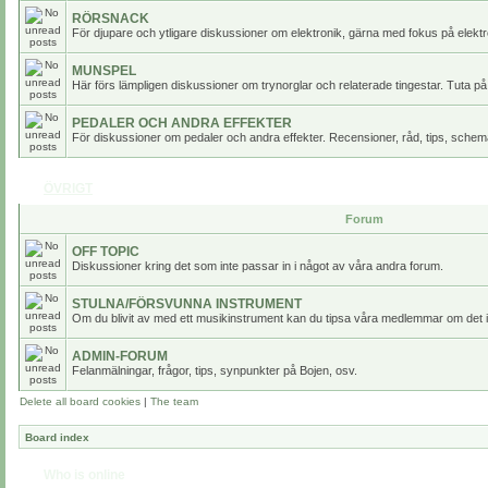
RÖRSNACK
För djupare och ytligare diskussioner om elektronik, gärna med fokus på elektr
MUNSPEL
Här förs lämpligen diskussioner om trynorglar och relaterade tingestar. Tuta på
PEDALER OCH ANDRA EFFEKTER
För diskussioner om pedaler och andra effekter. Recensioner, råd, tips, scheman
ÖVRIGT
Forum
OFF TOPIC
Diskussioner kring det som inte passar in i något av våra andra forum.
STULNA/FÖRSVUNNA INSTRUMENT
Om du blivit av med ett musikinstrument kan du tipsa våra medlemmar om det i
ADMIN-FORUM
Felanmälningar, frågor, tips, synpunkter på Bojen, osv.
Delete all board cookies
|
The team
Board index
Who is online