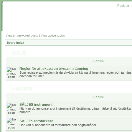
Register
View unanswered posts
|
View active topics
Board index
REGLER
Forum
Regler för att skapa en trivsam stämning
Som registrerad medlem är du skyldig att känna till forumets regler och ta hänsy
använda forumet!
ANNONSER
Forum
SÄLJES instrument
Här kan du annonsera ut instrument till försäljning. Lägg märke till att förstärk
numera.
SÄLJES förstärkare
Här kan ni annonsera ut förstärkare och högtalarlådor.