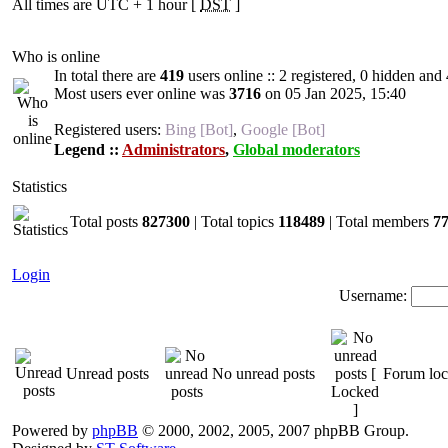
All times are UTC + 1 hour [
DST
]
Who is online
In total there are
419
users online :: 2 registered, 0 hidden and
Most users ever online was
3716
on 05 Jan 2025, 15:40
Registered users:
Bing [Bot]
,
Google [Bot]
Legend ::
Administrators
,
Global moderators
Statistics
Total posts
827300
| Total topics
118489
| Total members
7
Login
Username:
Unread posts
No unread posts
Forum lo
Powered by
phpBB
© 2000, 2002, 2005, 2007 phpBB Group.