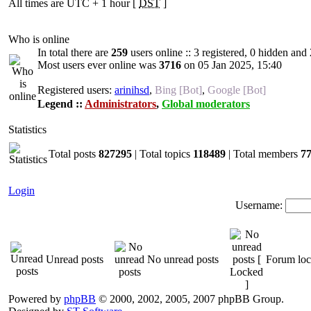
All times are UTC + 1 hour [
DST
]
Who is online
In total there are
259
users online :: 3 registered, 0 hidden and
Most users ever online was
3716
on 05 Jan 2025, 15:40
Registered users:
arinihsd
,
Bing [Bot]
,
Google [Bot]
Legend ::
Administrators
,
Global moderators
Statistics
Total posts
827295
| Total topics
118489
| Total members
7
Login
Username:
Unread posts
No unread posts
Forum lo
Powered by
phpBB
© 2000, 2002, 2005, 2007 phpBB Group.