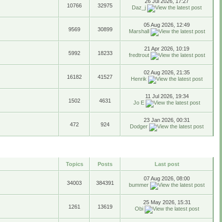
26 Jul 2026, 17:27
10766
32975
Daz_j
05 Aug 2026, 12:49
9569
30899
Marshall
21 Apr 2026, 10:19
5992
18233
fredtrout
02 Aug 2026, 21:35
16182
41527
Henrik
11 Jul 2026, 19:34
1502
4631
Jo E
23 Jan 2026, 00:31
472
924
Dodger
Topics
Posts
Last post
07 Aug 2026, 08:00
34003
384391
bummer
25 May 2026, 15:31
1261
13619
Obi