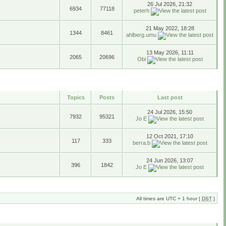
26 Jul 2026, 21:32
6934
77118
peterh
21 May 2022, 18:28
1344
8461
ahlberg.umu
13 May 2026, 11:11
2065
20696
Obi
Topics
Posts
Last post
24 Jul 2026, 15:50
7932
95321
Jo E
12 Oct 2021, 17:10
117
333
berra.b
24 Jun 2026, 13:07
396
1842
Jo E
All times are UTC + 1 hour [
DST
]