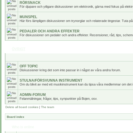
RÖRSNACK
För djupare och ytligare diskussioner om elektronik, gärna med fokus på elektr
MUNSPEL
Här förs lämpligen diskussioner om trynorglar och relaterade tingestar. Tuta på
PEDALER OCH ANDRA EFFEKTER
För diskussioner om pedaler och andra effekter. Recensioner, råd, tips, scheman
ÖVRIGT
OFF TOPIC
Diskussioner kring det som inte passar in i något av våra andra forum.
STULNA/FÖRSVUNNA INSTRUMENT
Om du blivit av med ett musikinstrument kan du tipsa våra medlemmar om det i
ADMIN-FORUM
Felanmälningar, frågor, tips, synpunkter på Bojen, osv.
Delete all board cookies
|
The team
Board index
Who is online