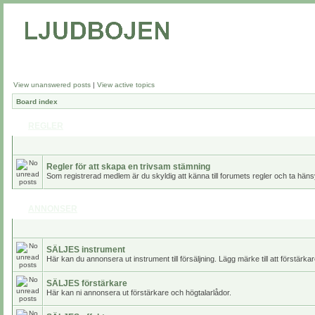
View unanswered posts
|
View active topics
Board index
REGLER
Regler för att skapa en trivsam stämning
Som registrerad medlem är du skyldig att känna till forumets regler och ta häns
ANNONSER
SÄLJES instrument
Här kan du annonsera ut instrument till försäljning. Lägg märke till att förstär
SÄLJES förstärkare
Här kan ni annonsera ut förstärkare och högtalarlådor.