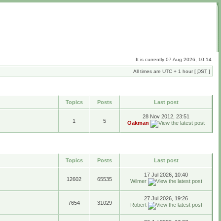
It is currently 07 Aug 2026, 10:14
All times are UTC + 1 hour [
DST
]
Topics
Posts
Last post
28 Nov 2012, 23:51
1
5
Oakman
Topics
Posts
Last post
17 Jul 2026, 10:40
12602
65535
Wilmer
27 Jul 2026, 19:26
7654
31029
Robert