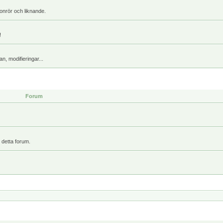
onrör och liknande.
!
, modifieringar...
Forum
 detta forum.