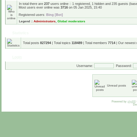
In total there are
237
users online :: 1 registered, 1 hidden and 235 guests (bas
Most users ever online was
3716
on 05 Jan 2025, 15:40
Registered users:
Bing [Bot]
Legend ::
Administrators
,
Global moderators
Statistics
Total posts
827294
| Total topics
118489
| Total members
7714
| Our newest
Login
Username:
Password:
Unread posts
Powered by
phpBB
De