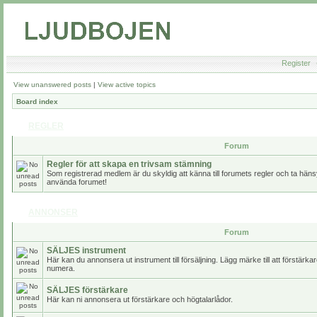
Register
View unanswered posts
|
View active topics
Board index
REGLER
Forum
Regler för att skapa en trivsam stämning
Som registrerad medlem är du skyldig att känna till forumets regler och ta hänsy
använda forumet!
ANNONSER
Forum
SÄLJES instrument
Här kan du annonsera ut instrument till försäljning. Lägg märke till att förstärk
numera.
SÄLJES förstärkare
Här kan ni annonsera ut förstärkare och högtalarlådor.