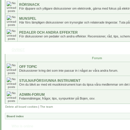
RÖRSNACK
För djupare och ytligare diskussioner om elektronik, gärna med fokus på elektr
MUNSPEL
Här förs lämpligen diskussioner om trynorglar och relaterade tingestar. Tuta på
PEDALER OCH ANDRA EFFEKTER
För diskussioner om pedaler och andra effekter. Recensioner, råd, tips, scheman
ÖVRIGT
Forum
OFF TOPIC
Diskussioner kring det som inte passar in i något av våra andra forum.
STULNA/FÖRSVUNNA INSTRUMENT
Om du blivit av med ett musikinstrument kan du tipsa våra medlemmar om det i
ADMIN-FORUM
Felanmälningar, frågor, tips, synpunkter på Bojen, osv.
Delete all board cookies
|
The team
Board index
Who is online