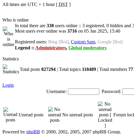
All times are UTC + 1 hour [
DST
]
Who is online
In total there are
338
users online :: 3 registered, 0 hidden and 
Most users ever online was
3716
on 05 Jan 2025, 15:40
Registered users:
Bing [Bot]
,
Custom Sam
,
Google [Bot]
Legend ::
Administrators
,
Global moderators
Statistics
Total posts
827294
| Total topics
118489
| Total members
77
Login
Username:
Password:
Unread posts
No unread posts
Forum loc
Powered by
phpBB
© 2000, 2002, 2005, 2007 phpBB Group.