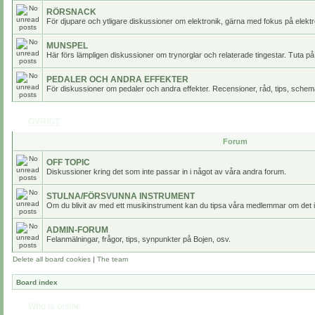
RÖRSNACK
För djupare och ytligare diskussioner om elektronik, gärna med fokus på elektr
MUNSPEL
Här förs lämpligen diskussioner om trynorglar och relaterade tingestar. Tuta på
PEDALER OCH ANDRA EFFEKTER
För diskussioner om pedaler och andra effekter. Recensioner, råd, tips, scheman
ÖVRIGT
Forum
OFF TOPIC
Diskussioner kring det som inte passar in i något av våra andra forum.
STULNA/FÖRSVUNNA INSTRUMENT
Om du blivit av med ett musikinstrument kan du tipsa våra medlemmar om det i
ADMIN-FORUM
Felanmälningar, frågor, tips, synpunkter på Bojen, osv.
Delete all board cookies
|
The team
Board index
Who is online