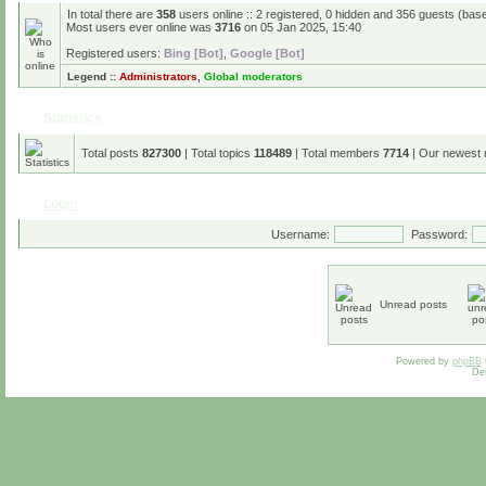
In total there are
358
users online :: 2 registered, 0 hidden and 356 guests (bas
Most users ever online was
3716
on 05 Jan 2025, 15:40
Registered users:
Bing [Bot]
,
Google [Bot]
Legend ::
Administrators
,
Global moderators
Statistics
Total posts
827300
| Total topics
118489
| Total members
7714
| Our newest
Login
Username:
Password:
Unread posts
Powered by
phpBB
De