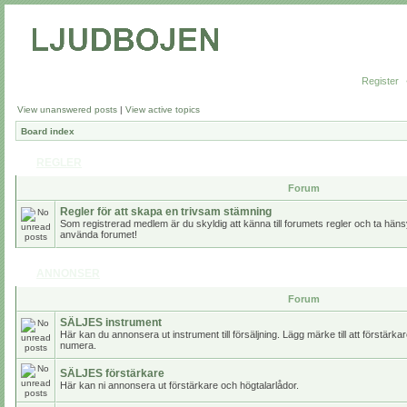
Register
View unanswered posts
|
View active topics
Board index
REGLER
Forum
Regler för att skapa en trivsam stämning
Som registrerad medlem är du skyldig att känna till forumets regler och ta hänsy
använda forumet!
ANNONSER
Forum
SÄLJES instrument
Här kan du annonsera ut instrument till försäljning. Lägg märke till att förstärk
numera.
SÄLJES förstärkare
Här kan ni annonsera ut förstärkare och högtalarlådor.