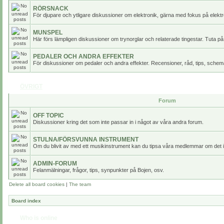
RÖRSNACK
För djupare och ytligare diskussioner om elektronik, gärna med fokus på elektr
MUNSPEL
Här förs lämpligen diskussioner om trynorglar och relaterade tingestar. Tuta på
PEDALER OCH ANDRA EFFEKTER
För diskussioner om pedaler och andra effekter. Recensioner, råd, tips, scheman
ÖVRIGT
Forum
OFF TOPIC
Diskussioner kring det som inte passar in i något av våra andra forum.
STULNA/FÖRSVUNNA INSTRUMENT
Om du blivit av med ett musikinstrument kan du tipsa våra medlemmar om det i
ADMIN-FORUM
Felanmälningar, frågor, tips, synpunkter på Bojen, osv.
Delete all board cookies
|
The team
Board index
Who is online