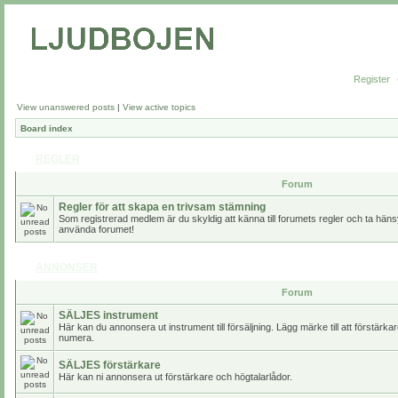
Register
View unanswered posts
|
View active topics
Board index
REGLER
Forum
Regler för att skapa en trivsam stämning
Som registrerad medlem är du skyldig att känna till forumets regler och ta hänsy
använda forumet!
ANNONSER
Forum
SÄLJES instrument
Här kan du annonsera ut instrument till försäljning. Lägg märke till att förstärk
numera.
SÄLJES förstärkare
Här kan ni annonsera ut förstärkare och högtalarlådor.