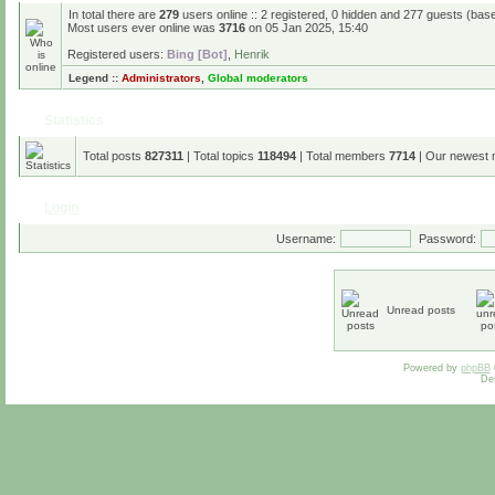
In total there are
279
users online :: 2 registered, 0 hidden and 277 guests (bas
Most users ever online was
3716
on 05 Jan 2025, 15:40
Registered users:
Bing [Bot]
,
Henrik
Legend ::
Administrators
,
Global moderators
Statistics
Total posts
827311
| Total topics
118494
| Total members
7714
| Our newest
Login
Username:
Password:
Unread posts
Powered by
phpBB
De